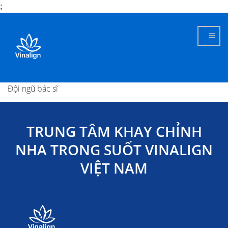
;
Skip
to
content
Đội ngũ bác sĩ
TRUNG TÂM KHAY CHỈNH
NHA TRONG SUỐT VINALIGN
VIỆT NAM