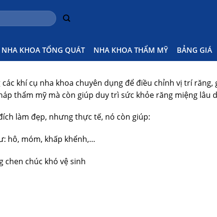
ình trạng răng thưa, hô, móm, răng lệch lạc… giúp bạn có 
NHA KHOA TỔNG QUÁT
NHA KHOA THẨM MỸ
BẢNG GIÁ
các khí cụ nha khoa chuyên dụng để điều chỉnh vị trí răng,
pháp thẩm mỹ mà còn giúp duy trì sức khỏe răng miệng lâu d
ích làm đẹp, nhưng thực tế, nó còn giúp:
như: hô, móm, khấp khểnh,…
ng chen chúc khó vệ sinh