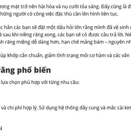
ng mặt trở nên hài hòa và nụ cười tỏa sáng. Đây cũng là đ
những người có công việc đặc thù cần lên hình liên tục.
 hẳn các bạn sẽ đặt một dấu hỏi lớn rằng mình đã vệ sinh rấ
 sau khi niềng răng xong, các bạn sẽ có được câu trả lời. 
inh răng miệng dễ dàng hơn, hạn chế mảng bám – nguyên nhâ
giúp khớp cắn chuẩn, giảm tình trạng mỏi cơ hàm và các vấn
răng phổ biến
u lựa chọn phù hợp với từng nhu cầu:
à chi phí hợp lý. Sử dụng hệ thống dây cung và mắc cài kim
i