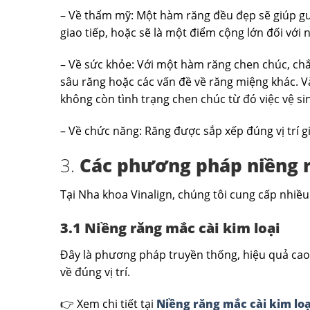
– Về thẩm mỹ: Một hàm răng đều đẹp sẽ giúp gươ
giao tiếp, hoặc sẽ là một điểm cộng lớn đối với 
– Về sức khỏe: Với một hàm răng chen chúc, chắc
sâu răng hoặc các vấn đề về răng miệng khác. Và
không còn tình trạng chen chúc từ đó việc vệ s
– Về chức năng: Răng được sắp xếp đúng vị trí 
3.
Các phương pháp niềng 
Tại Nha khoa Vinalign, chúng tôi cung cấp nhiề
3.1 Niềng răng mắc cài kim loại
Đây là phương pháp truyền thống, hiệu quả cao v
về đúng vị trí.
👉 Xem chi tiết tại
Niềng răng mắc cài kim loạ