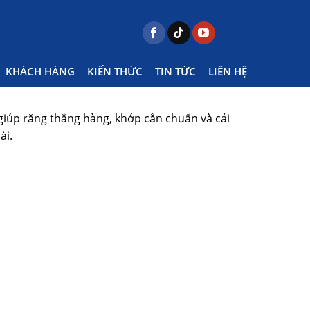
nụ cười khỏe mạnh và tự tin.
KHÁCH HÀNG
KIẾN THỨC
TIN TỨC
LIÊN HỆ
 giúp răng thẳng hàng, khớp cắn chuẩn và cải
ài.