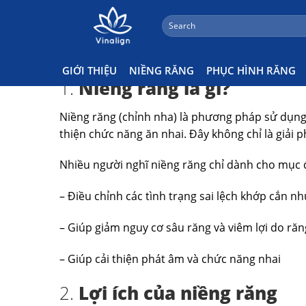
;
Search
Skip
NIỀNG RĂNG
for:
to
Niềng răng là phương pháp khắc phục hiệu quả t
content
GIỚI THIỆU
NIỀNG RĂNG
PHỤC HÌNH RĂNG
1.
Niềng răng là gì?
Niềng răng (chỉnh nha) là phương pháp sử dụng 
thiện chức năng ăn nhai. Đây không chỉ là giải 
Nhiều người nghĩ niềng răng chỉ dành cho mục đ
– Điều chỉnh các tình trạng sai lệch khớp cắn 
– Giúp giảm nguy cơ sâu răng và viêm lợi do ră
– Giúp cải thiện phát âm và chức năng nhai
2.
Lợi ích của niềng răng