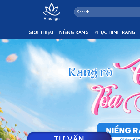
;
Search
Skip
for:
to
content
GIỚI THIỆU
NIỀNG RĂNG
PHỤC HÌNH RĂNG
TƯ VẤN