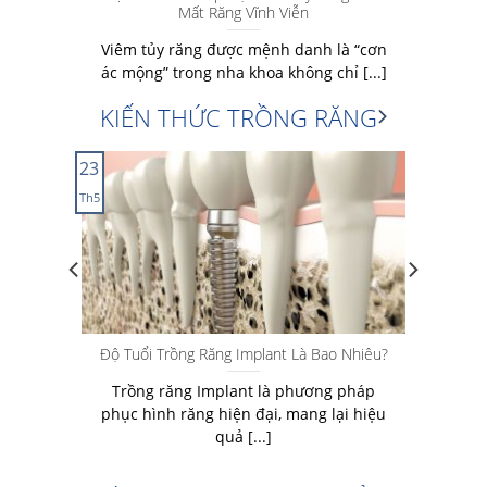
Mất Răng Vĩnh Viễn
RĂNG
Viêm tủy răng được mệnh danh là “cơn
...]
ác mộng” trong nha khoa không chỉ [...]
KIẾN THỨC TRỒNG RĂNG
23
Th5
g nếu
Độ Tuổi Trồng Răng Implant Là Bao Nhiêu?
Trồng răng Implant là phương pháp
 giúp
phục hình răng hiện đại, mang lại hiệu
[...]
quả [...]