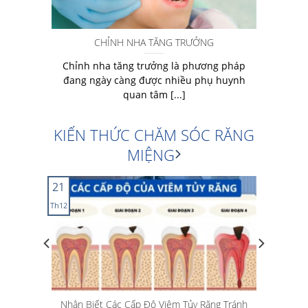
 hàm
CHỈNH NHA TĂNG TRƯỞNG
Chỉnh nha tăng trưởng là phương pháp
g hàm
đang ngày càng được nhiều phụ huynh
.]
quan tâm [...]
KIẾN THỨC CHĂM SÓC RĂNG
MIỆNG
21
Th12
G TẠI
Nhận Biết Các Cấp Độ Viêm Tủy Răng Tránh