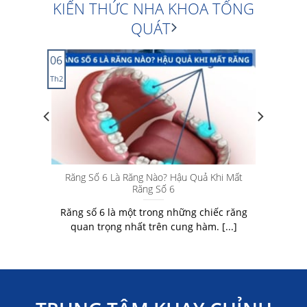
KIẾN THỨC NHA KHOA TỔNG
QUÁT
06
Th2
 HẠI
Răng Số 6 Là Răng Nào? Hậu Quả Khi Mất
Răng Số 6
 HẠI
Răng số 6 là một trong những chiếc răng
]
quan trọng nhất trên cung hàm. [...]