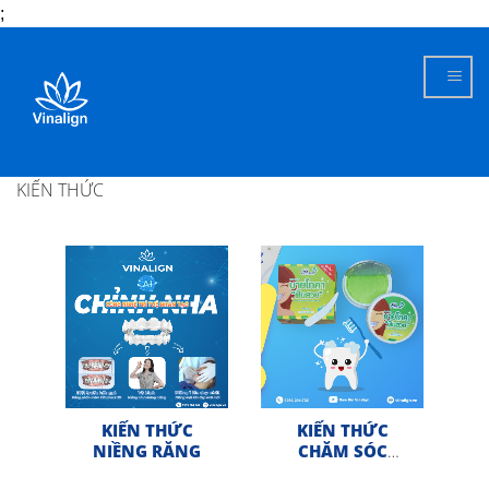
;
Skip
to
content
KIẾN THỨC
KIẾN THỨC
KIẾN THỨC
NIỀNG RĂNG
CHĂM SÓC
RĂNG MIỆNG