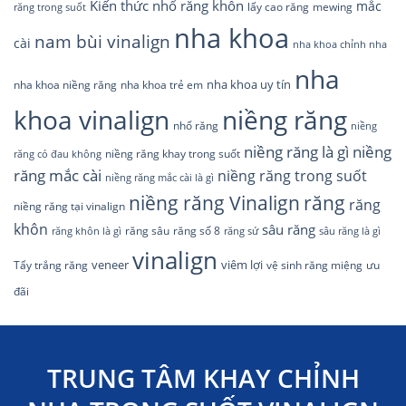
Kiến thức nhổ răng khôn
mắc
lấy cao răng
răng trong suốt
mewing
nha khoa
nam bùi vinalign
cài
nha khoa chỉnh nha
nha
nha khoa uy tín
nha khoa niềng răng
nha khoa trẻ em
khoa vinalign
niềng răng
nhổ răng
niềng
niềng răng là gì
niềng
niềng răng khay trong suốt
răng có đau không
răng mắc cài
niềng răng trong suốt
niềng răng mắc cài là gì
răng
niềng răng Vinalign
răng
niềng răng tại vinalign
khôn
sâu răng
răng sâu
răng số 8
răng khôn là gì
răng sứ
sâu răng là gì
vinalign
veneer
viêm lợi
Tẩy trắng răng
ưu
vệ sinh răng miệng
đãi
TRUNG TÂM KHAY CHỈNH