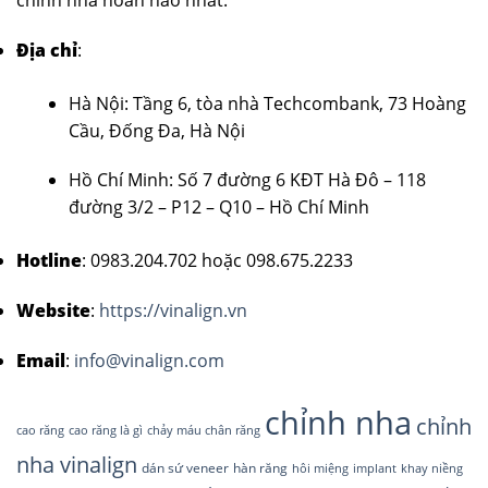
Địa chỉ
:
Hà Nội: Tầng 6, tòa nhà Techcombank, 73 Hoàng
Cầu, Đống Đa, Hà Nội
Hồ Chí Minh: Số 7 đường 6 KĐT Hà Đô – 118
đường 3/2 – P12 – Q10 – Hồ Chí Minh
Hotline
: 0983.204.702 hoặc 098.675.2233
Website
:
https://vinalign.vn
Email
:
info@vinalign.com
chỉnh nha
chỉnh
cao răng
cao răng là gì
chảy máu chân răng
nha vinalign
dán sứ veneer
hàn răng
hôi miệng
implant
khay niềng