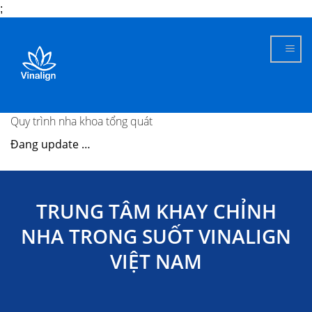
;
Skip
to
content
Quy trình nha khoa tổng quát
Đang update …
TRUNG TÂM KHAY CHỈNH
NHA TRONG SUỐT VINALIGN
VIỆT NAM