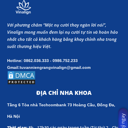
Với phương châm “Một nụ cười thay ngàn lời nói”,
Vinalign mong muốn đem lại nụ cười tự tin và hoàn hảo
nhất cho tất cả khách hàng bằng khay chỉnh nha trong
suốt thương hiệu Việt.
Hotline: 0862.036.333 - 0986.752.233
Gmail:tuvanniengrangvinalign@gmail.com
ĐỊA CHỈ NHA KHOA
Tầng 6 Tòa nhà Techcombank 73 Hoàng Cầu, Đống Đa,
Đăng ký ngay
Hà Nội
Thời gian:
8h - 17h30 các ngày trong tuần (
Từ thứ 2 - Chủ