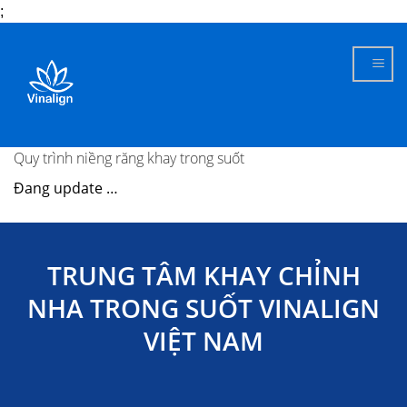
;
Skip
to
content
Quy trình niềng răng khay trong suốt
Đang update …
TRUNG TÂM KHAY CHỈNH
NHA TRONG SUỐT VINALIGN
VIỆT NAM