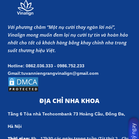
Với phương châm “Một nụ cười thay ngàn lời nói”,
Vinalign mong muốn đem lại nụ cười tự tin và hoàn hảo
nhất cho tất cả khách hàng bằng khay chỉnh nha trong
suốt thương hiệu Việt.
Hotline: 0862.036.333 - 0986.752.233
Gmail:tuvanniengrangvinalign@gmail.com
ĐỊA CHỈ NHA KHOA
Tầng 6 Tòa nhà Techcombank 73 Hoàng Cầu, Đống Đa,
Đăng ký ngay
Hà Nội
Thời gian:
8h - 17h30 các ngày trong tuần (
Từ thứ 2 - Chủ