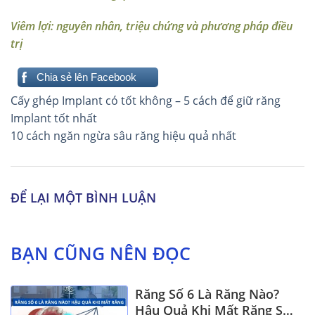
Viêm lợi: nguyên nhân, triệu chứng và phương pháp điều
trị
Chia sẻ lên Facebook
Điều
Cấy ghép Implant có tốt không – 5 cách để giữ răng
hướng
Implant tốt nhất
10 cách ngăn ngừa sâu răng hiệu quả nhất
bài
viết
ĐỂ LẠI MỘT BÌNH LUẬN
BẠN CŨNG NÊN ĐỌC
Răng Số 6 Là Răng Nào?
Hậu Quả Khi Mất Răng Số