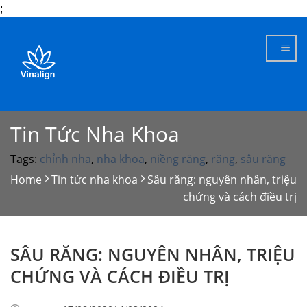
;
Skip
to
content
Tin Tức Nha Khoa
Tags:
chỉnh nha
,
nha khoa
,
niềng răng
,
răng
,
sâu răng
Home
Tin tức nha khoa
Sâu răng: nguyên nhân, triệu
chứng và cách điều trị
SÂU RĂNG: NGUYÊN NHÂN, TRIỆU
CHỨNG VÀ CÁCH ĐIỀU TRỊ