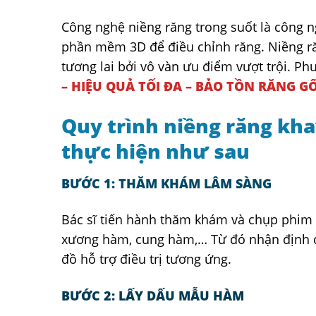
Công nghệ niềng răng trong suốt là công 
phần mềm 3D để điều chỉnh răng. Niềng ră
tương lai bởi vô vàn ưu điểm vượt trội. P
– HIỆU QUẢ TỐI ĐA – BẢO TỒN RĂNG G
Quy trình niềng răng kha
thực hiện như sau
BƯỚC 1: THĂM KHÁM LÂM SÀNG
Bác sĩ tiến hành thăm khám và chụp phim 
xương hàm, cung hàm,… Từ đó nhận định đ
đồ hỗ trợ điều trị tương ứng.
BƯỚC 2: LẤY DẤU MẪU HÀM