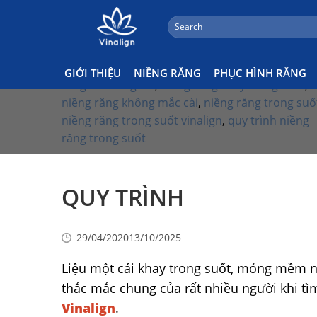
;
Search
Skip
Kiến Thức Niềng Răng
for:
to
content
Tags:
chỉnh nha
,
nha khoa
,
niềng răng
,
niềng
GIỚI THIỆU
NIỀNG RĂNG
PHỤC HÌNH RĂNG
răng clear aligner
,
niềng răng khay trong suốt
,
niềng răng không mắc cài
,
niềng răng trong suố
niềng răng trong suốt vinalign
,
quy trình niềng
răng trong suốt
QUY TRÌNH
29/04/2020
13/10/2025
Liệu một cái khay trong suốt, mỏng mềm n
thắc mắc chung của rất nhiều người khi tì
Vinalign
.