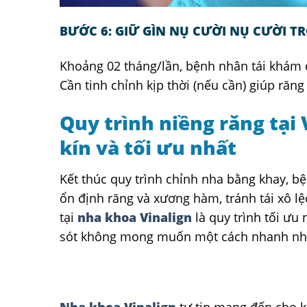
BƯỚC 6: GIỮ GÌN NỤ CƯỜI NỤ CƯỜI T
Khoảng 02 tháng/lần, bệnh nhân tái khám đ
Cần tinh chỉnh kịp thời (nếu cần) giúp ră
Quy trình niềng răng tại 
kín và tối ưu nhất
Kết thúc quy trình chỉnh nha bằng khay, b
ổn định răng và xương hàm, tránh tái xô lệ
tại
nha khoa Vinalign
là quy trình tối ưu 
sót không mong muốn một cách nhanh nhấ