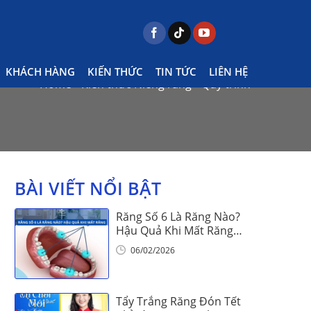
KHÁCH HÀNG
KIẾN THỨC
TIN TỨC
LIÊN HỆ
Home
Kiến thức Niềng răng
Quy trình
BÀI VIẾT NỔI BẬT
Răng Số 6 Là Răng Nào?
Hậu Quả Khi Mất Răng
Số 6
06/02/2026
Tẩy Trắng Răng Đón Tết