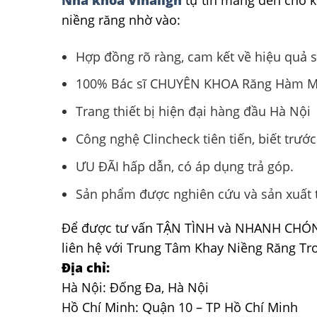
Nha khoa Vinalign
tự tin mang đến cho k
niềng răng nhờ vào:
Hợp đồng rõ ràng, cam kết về hiệu quả s
100% Bác sĩ CHUYÊN KHOA Răng Hàm Mặ
Trang thiết bị hiện đại hàng đầu Hà Nội
Công nghệ Clincheck tiên tiến, biết trước
ƯU ĐÃI hấp dẫn, có áp dụng trả góp.
Sản phẩm được nghiên cứu và sản xuất tạ
Để được tư vấn TẬN TÌNH và NHANH CHÓNG 
liên hệ với Trung Tâm Khay Niềng Răng Tro
Địa chỉ:
Hà Nội: Đống Đa, Hà Nội
Hồ Chí Minh: Quận 10 – TP Hồ Chí Minh