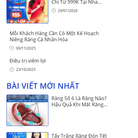
Chỉ Từ 999K Tại Nha
Khoa Vinalign
29/01/2026
Mỗi Khách Hàng Cần Có Một Kế Hoạch
Niềng Răng Cá Nhân Hóa
09/11/2025
Điều trị viêm lợi
23/10/2025
BÀI VIẾT MỚI NHẤT
Răng Số 6 Là Răng Nào?
Hậu Quả Khi Mất Răng
Số 6
Tẩy Trắng Răng Đón Tết