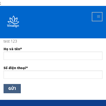
;
Skip
to
content
test 123
Họ và tên*
Số điện thoại*