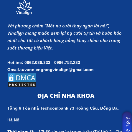
Với phương châm “Một nụ cười thay ngàn lời nói”,
Vinalign mong muốn đem lại nụ cười tự tin và hoàn hảo
nhất cho tất cả khách hàng bằng khay chỉnh nha trong
suốt thương hiệu Việt.
Hotline: 0862.036.333 - 0986.752.233
Gmail:tuvanniengrangvinalign@gmail.com
ĐỊA CHỈ NHA KHOA
Tầng 6 Tòa nhà Techcombank 73 Hoàng Cầu, Đống Đa,
Đăng ký ngay
Hà Nội
Thời gian:
8h - 17h30 các ngày trong tuần (
Từ thứ 2 - Chủ