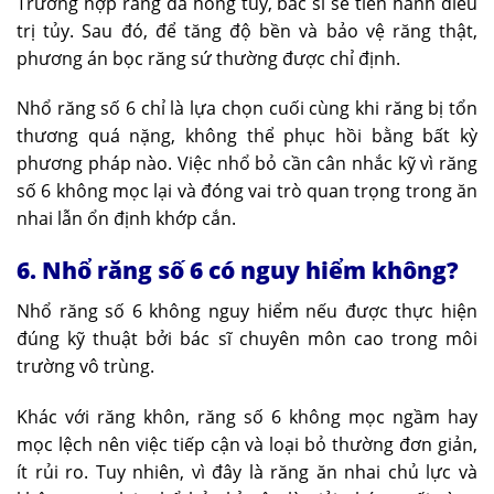
Trường hợp răng đã hỏng tủy, bác sĩ sẽ tiến hành điều
trị tủy. Sau đó, để tăng độ bền và bảo vệ răng thật,
phương án bọc răng sứ thường được chỉ định.
Nhổ răng số 6 chỉ là lựa chọn cuối cùng khi răng bị tổn
thương quá nặng, không thể phục hồi bằng bất kỳ
phương pháp nào. Việc nhổ bỏ cần cân nhắc kỹ vì răng
số 6 không mọc lại và đóng vai trò quan trọng trong ăn
nhai lẫn ổn định khớp cắn.
6. Nhổ răng số 6 có nguy hiểm không?
Nhổ răng số 6 không nguy hiểm nếu được thực hiện
đúng kỹ thuật bởi bác sĩ chuyên môn cao trong môi
trường vô trùng.
Khác với răng khôn, răng số 6 không mọc ngầm hay
mọc lệch nên việc tiếp cận và loại bỏ thường đơn giản,
ít rủi ro. Tuy nhiên, vì đây là răng ăn nhai chủ lực và