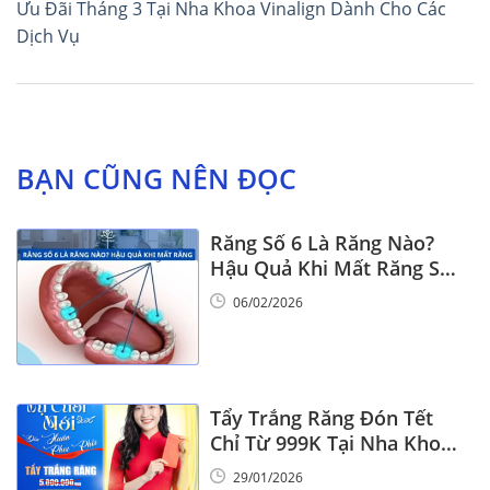
Ưu Đãi Tháng 3 Tại Nha Khoa Vinalign Dành Cho Các
bài
Dịch Vụ
viết
BẠN CŨNG NÊN ĐỌC
Răng Số 6 Là Răng Nào?
Hậu Quả Khi Mất Răng Số
6
06/02/2026
Tẩy Trắng Răng Đón Tết
Chỉ Từ 999K Tại Nha Khoa
Vinalign
29/01/2026