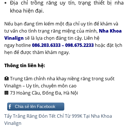
Địa chỉ trồng răng uy tín, trạng thiết bị nha
khoa hiện đại.
Nếu bạn đang tìm kiếm một địa chỉ uy tín để khám và
tư vấn cho tình trạng răng miệng của mình,
Nha Khoa
Vinalign
sẽ là lựa chọn đáng tin cậy. Liên hệ
ngay hotline
086.203.6333 – 098.675.2233
hoặc đặt lịch
hẹn để được thăm khám ngay.
Thông tin liên hệ:
🏥 Trung tâm chỉnh nha khay niềng răng trong suốt
Vinalign – Uy tín, chuyên môn cao
🏢 73 Hoàng Cầu, Đống Đa, Hà Nội
Chia sẻ lên Facebook
Điều
Tẩy Trắng Răng Đón Tết Chỉ Từ 999K Tại Nha Khoa
hướng
Vinalign