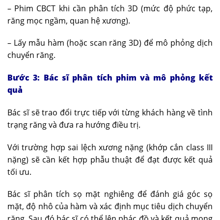
– Phim CBCT khi cần phân tích 3D (mức độ phức tạp,
răng mọc ngầm, quan hệ xương).
– Lấy mẫu hàm (hoặc scan răng 3D) để mô phỏng dịch
chuyển răng.
Bước 3: Bác sĩ phân tích phim và mô phỏng kết
quả
Bác sĩ sẽ trao đổi trực tiếp với từng khách hàng về tình
trạng răng và đưa ra hướng điều trị.
Với trường hợp sai lệch xương nặng (khớp cắn class III
nặng) sẽ cần kết hợp phẫu thuật để đạt được kết quả
tối ưu.
Bác sĩ phân tích sọ mặt nghiêng để đánh giá góc sọ
mặt, độ nhô của hàm và xác định mục tiêu dịch chuyển
răng. Sau đó bác sĩ có thể lên phác đồ và kết quả mong