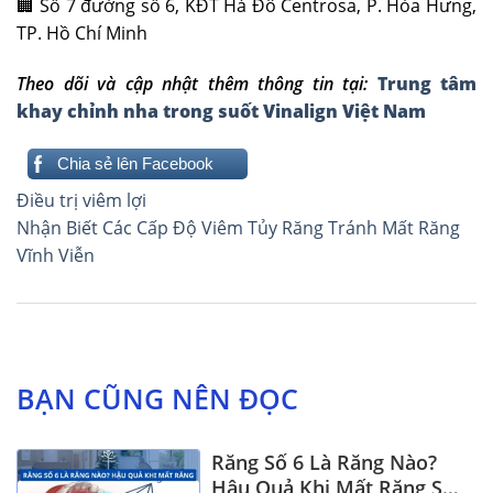
🏢 Số 7 đường số 6, KĐT Hà Đô Centrosa, P. Hòa Hưng,
TP. Hồ Chí Minh
Theo dõi và cập nhật thêm thông tin tại:
Trung tâm
khay chỉnh nha trong suốt Vinalign Việt Nam
Chia sẻ lên Facebook
Điều
Điều trị viêm lợi
hướng
Nhận Biết Các Cấp Độ Viêm Tủy Răng Tránh Mất Răng
Vĩnh Viễn
bài
viết
BẠN CŨNG NÊN ĐỌC
Răng Số 6 Là Răng Nào?
Hậu Quả Khi Mất Răng Số