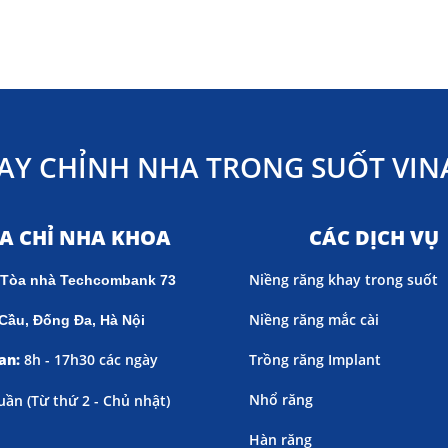
AY CHỈNH NHA TRONG SUỐT VINA
ỊA CHỈ NHA KHOA
CÁC DỊCH VỤ
Niềng răng khay trong suốt
 Tòa nhà Techcombank 73
Niềng răng mắc cài
Cầu, Đống Đa, Hà Nội
an:
8h - 17h30 các ngày
Trồng răng Implant
Nhổ răng
uần (
Từ thứ 2 - Chủ nhật)
Hàn răng