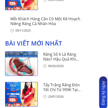
Mỗi Khách Hàng Cần Có Một Kế Hoạch
Niềng Răng Cá Nhân Hóa
09/11/2025
BÀI VIẾT MỚI NHẤT
Răng Số 6 Là Răng
Nào? Hậu Quả Khi
Mất Răng Số 6
06/02/2026
Đăng ký ngay
Tẩy Trắng Răng Đón
Tết Chỉ Từ 999K Tại
Nha Khoa Vinalign
29/01/2026