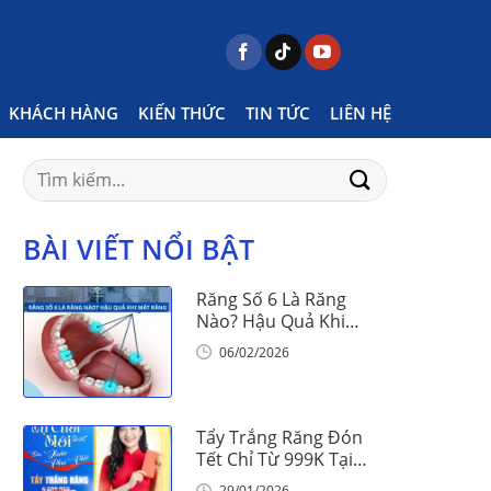
Posts tagged "1 tuổi cắt phanh môi được không"
KHÁCH HÀNG
KIẾN THỨC
TIN TỨC
LIÊN HỆ
Search
for:
BÀI VIẾT NỔI BẬT
Răng Số 6 Là Răng
Nào? Hậu Quả Khi
Mất Răng Số 6
06/02/2026
Tẩy Trắng Răng Đón
Tết Chỉ Từ 999K Tại
Nha Khoa Vinalign
29/01/2026