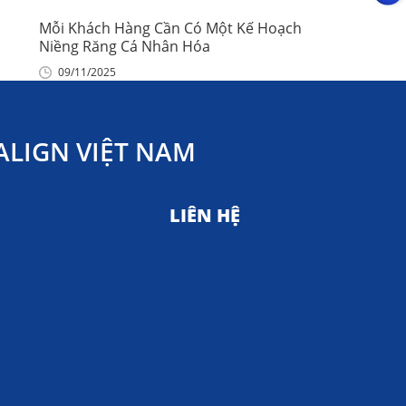
Mỗi Khách Hàng Cần Có Một Kế Hoạch
Niềng Răng Cá Nhân Hóa
09/11/2025
LIGN VIỆT NAM
LIÊN HỆ