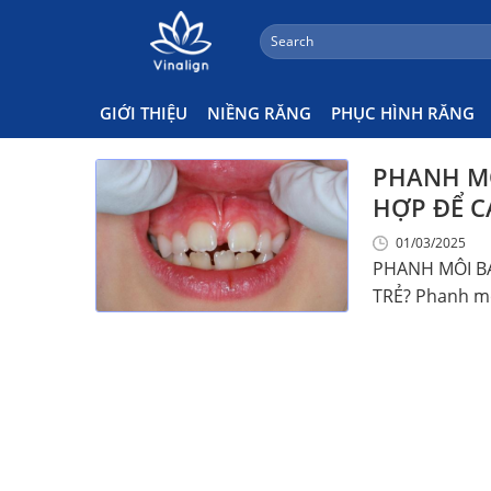
;
Search
Skip
for:
1 Tuổi Cắt Phanh Môi Được K
to
content
GIỚI THIỆU
NIỀNG RĂNG
PHỤC HÌNH RĂNG
PHANH MÔ
HỢP ĐỂ C
01/03/2025
PHANH MÔI BÁ
TRẺ? Phanh môi