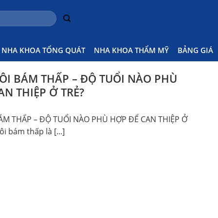
hông
Home
NHA KHOA TỔNG QUÁT
NHA KHOA THẨM MỸ
BẢNG GIÁ
I BÁM THẤP – ĐỘ TUỔI NÀO PHÙ
AN THIỆP Ở TRẺ?
M THẤP – ĐỘ TUỔI NÀO PHÙ HỢP ĐỂ CAN THIỆP Ở
 bám thấp là [...]