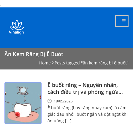
;
Skip
to
content
Ăn Kem Răng Bị Ê Buốt
Home
Posts tagged "ăn kem răng bị ê buốt"
Ê buốt răng – Nguyên nhân,
cách điều trị và phòng ngừa
hiệu quả
18/05/2025
Ê buốt răng (hay răng nhạy cảm) là cảm
giác đau nhói, buốt ngắn và đột ngột khi
ăn uống [...]