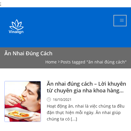
;
Skip
to
content
Ăn Nhai Đúng Cách
Home
Posts tagged "ăn nhai đúng cách"
Ăn nhai đúng cách – Lời khuyên
từ chuyên gia nha khoa hàng
đầu!
16/10/2021
Hoạt động ăn, nhai là việc chúng ta đều
đặn thực hiện mỗi ngày. Ăn nhai giúp
chúng ta có [...]