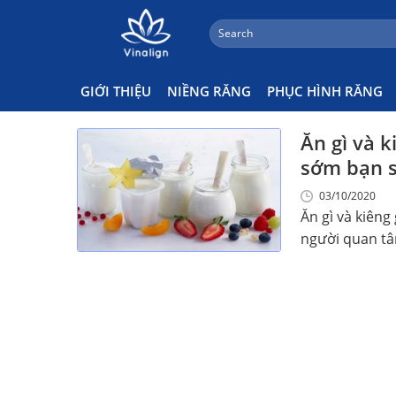
;
Search
Skip
for:
Ăn Trứng Khi Niềng Răng
to
content
GIỚI THIỆU
NIỀNG RĂNG
PHỤC HÌNH RĂNG
Ăn gì và k
sớm bạn 
03/10/2020
Ăn gì và kiêng
người quan tâm