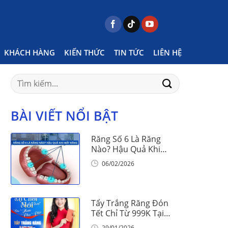
Home
Posts tagged "ăn trứng khi niềng răng"
KHÁCH HÀNG
KIẾN THỨC
TIN TỨC
LIÊN HỆ
Search
for:
BÀI VIẾT NỔI BẬT
Răng Số 6 Là Răng
Nào? Hậu Quả Khi
Mất Răng Số 6
06/02/2026
Tẩy Trắng Răng Đón
Tết Chỉ Từ 999K Tại
Nha Khoa Vinalign
29/01/2026