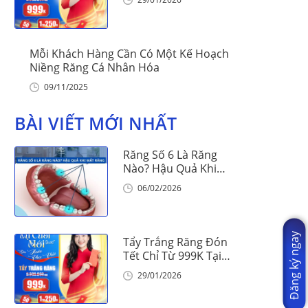
Mỗi Khách Hàng Cần Có Một Kế Hoạch
Niềng Răng Cá Nhân Hóa
09/11/2025
BÀI VIẾT MỚI NHẤT
Răng Số 6 Là Răng
Nào? Hậu Quả Khi
Mất Răng Số 6
06/02/2026
Đăng ký ngay
Tẩy Trắng Răng Đón
Tết Chỉ Từ 999K Tại
Nha Khoa Vinalign
29/01/2026