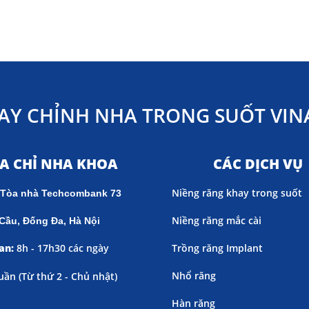
AY CHỈNH NHA TRONG SUỐT VINA
ỊA CHỈ NHA KHOA
CÁC DỊCH VỤ
Niềng răng khay trong suốt
 Tòa nhà Techcombank 73
Niềng răng mắc cài
Cầu, Đống Đa, Hà Nội
an:
8h - 17h30 các ngày
Trồng răng Implant
Nhổ răng
uần (
Từ thứ 2 - Chủ nhật)
Hàn răng