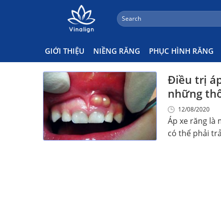
;
Search
Skip
for:
Áp Xe Răng
to
content
GIỚI THIỆU
NIỀNG RĂNG
PHỤC HÌNH RĂNG
Điều trị á
những thô
12/08/2020
Áp xe răng là
có thể phải trải