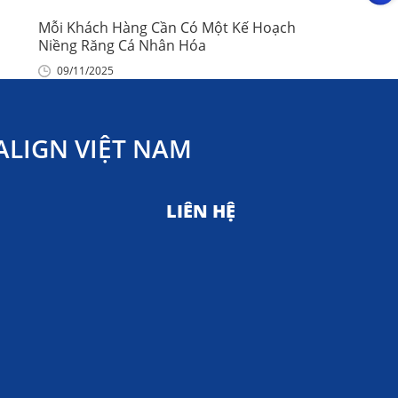
Mỗi Khách Hàng Cần Có Một Kế Hoạch
Niềng Răng Cá Nhân Hóa
09/11/2025
LIGN VIỆT NAM
LIÊN HỆ