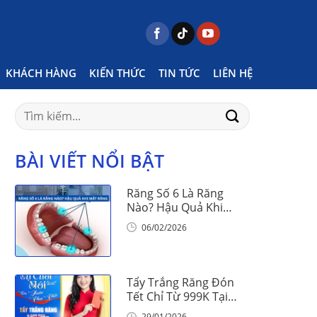
Home
Posts tagged "áp xe răng"
KHÁCH HÀNG
KIẾN THỨC
TIN TỨC
LIÊN HỆ
Search
for:
BÀI VIẾT NỔI BẬT
Răng Số 6 Là Răng
Nào? Hậu Quả Khi
Mất Răng Số 6
06/02/2026
Tẩy Trắng Răng Đón
Tết Chỉ Từ 999K Tại
Nha Khoa Vinalign
29/01/2026