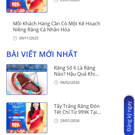
Mỗi Khách Hàng Cần Có Một Kế Hoạch
Niềng Răng Cá Nhân Hóa
09/11/2025
BÀI VIẾT MỚI NHẤT
Răng Số 6 Là Răng
Nào? Hậu Quả Khi
Mất Răng Số 6
06/02/2026
Đăng ký ngay
Tẩy Trắng Răng Đón
Tết Chỉ Từ 999K Tại
Nha Khoa Vinalign
29/01/2026