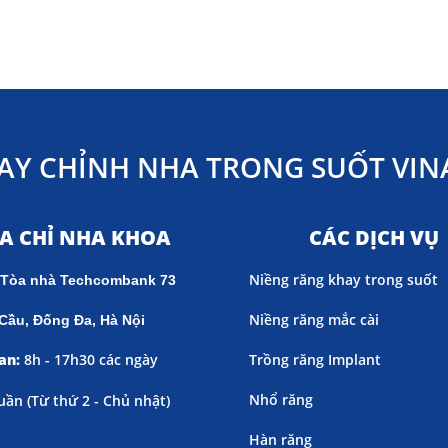
AY CHỈNH NHA TRONG SUỐT VINA
ỊA CHỈ NHA KHOA
CÁC DỊCH VỤ
Niềng răng khay trong suốt
 Tòa nhà Techcombank 73
Niềng răng mắc cài
Cầu, Đống Đa, Hà Nội
an:
8h - 17h30 các ngày
Trồng răng Implant
Nhổ răng
uần (
Từ thứ 2 - Chủ nhật)
Hàn răng