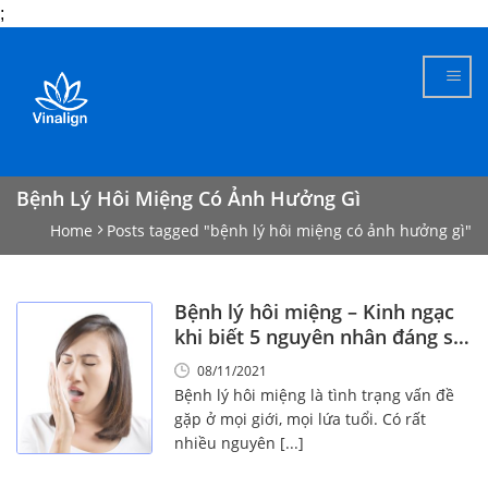
;
Skip
to
content
Bệnh Lý Hôi Miệng Có Ảnh Hưởng Gì
Home
Posts tagged "bệnh lý hôi miệng có ảnh hưởng gì"
Bệnh lý hôi miệng – Kinh ngạc
khi biết 5 nguyên nhân đáng sợ
này!
08/11/2021
Bệnh lý hôi miệng là tình trạng vấn đề
gặp ở mọi giới, mọi lứa tuổi. Có rất
nhiều nguyên [...]