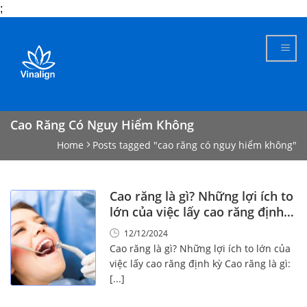
;
Skip
to
content
Cao Răng Có Nguy Hiểm Không
Home
Posts tagged "cao răng có nguy hiểm không"
Cao răng là gì? Những lợi ích to
lớn của việc lấy cao răng định
kỳ
12/12/2024
Cao răng là gì? Những lợi ích to lớn của
việc lấy cao răng định kỳ Cao răng là gì:
[...]