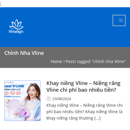
;
Skip
to
content
Chỉnh Nha Vline
Home
Posts tagged "chỉnh nha Vline"
Khay niềng Vline – Niềng răng
Vline chi phí bao nhiêu tiền?
23/08/2024
Khay niềng Vline – Niềng răng Vline chi
phí bao nhiêu tiền? Khay niềng Vline là
khay niềng răng thương [...]