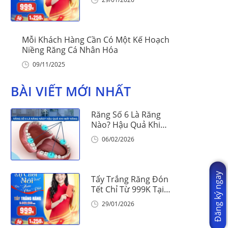
Mỗi Khách Hàng Cần Có Một Kế Hoạch
Niềng Răng Cá Nhân Hóa
09/11/2025
BÀI VIẾT MỚI NHẤT
Răng Số 6 Là Răng
Nào? Hậu Quả Khi
Mất Răng Số 6
06/02/2026
Đăng ký ngay
Tẩy Trắng Răng Đón
Tết Chỉ Từ 999K Tại
Nha Khoa Vinalign
29/01/2026