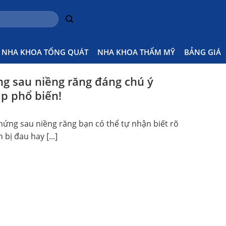
ng Răng
Home
Po
NHA KHOA TỔNG QUÁT
NHA KHOA THẨM MỸ
BẢNG GIÁ
ng sau niềng răng đáng chú ý
p phổ biến!
hứng sau niềng răng bạn có thể tự nhận biết rõ
bị đau hay [...]