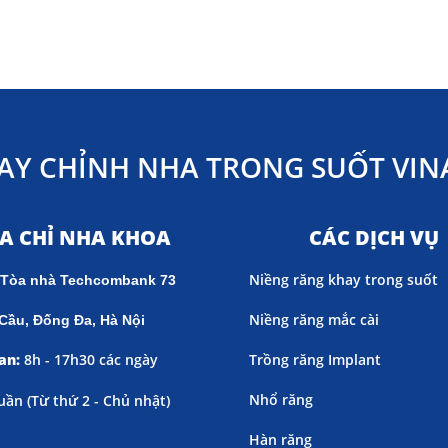
AY CHỈNH NHA TRONG SUỐT VINA
ỊA CHỈ NHA KHOA
CÁC DỊCH VỤ
Niềng răng khay trong suốt
 Tòa nhà Techcombank 73
Niềng răng mắc cài
Cầu, Đống Đa, Hà Nội
an:
8h - 17h30 các ngày
Trồng răng Implant
Nhổ răng
uần (
Từ thứ 2 - Chủ nhật)
Hàn răng