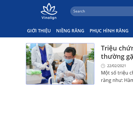
;
Search
Skip
for:
Có Mấy Triệu Chứng Sau Niề
to
content
GIỚI THIỆU
NIỀNG RĂNG
PHỤC HÌNH RĂNG
Triệu chứ
thường gặ
22/02/2021
Một số triệu c
ràng như: Hàm 