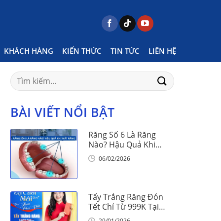
sts tagged "có mấy triệu chứng sau niềng răng"
KHÁCH HÀNG
KIẾN THỨC
TIN TỨC
LIÊN HỆ
Search
for:
BÀI VIẾT NỔI BẬT
Răng Số 6 Là Răng
Nào? Hậu Quả Khi
Mất Răng Số 6
06/02/2026
Tẩy Trắng Răng Đón
Tết Chỉ Từ 999K Tại
Nha Khoa Vinalign
29/01/2026