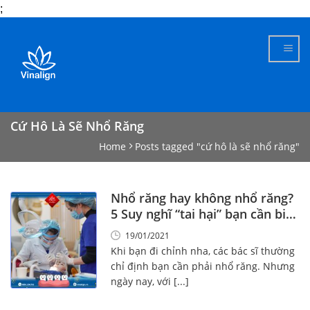
;
Skip
to
content
Cứ Hô Là Sẽ Nhổ Răng
Home
Posts tagged "cứ hô là sẽ nhổ răng"
Nhổ răng hay không nhổ răng?
5 Suy nghĩ “tai hại” bạn cần biết
ngay!
19/01/2021
Khi bạn đi chỉnh nha, các bác sĩ thường
chỉ định bạn cần phải nhổ răng. Nhưng
ngày nay, với [...]