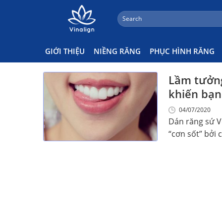
;
Search
Skip
for:
Dán Veneer Có Dễ Bong Khôn
to
content
GIỚI THIỆU
NIỀNG RĂNG
PHỤC HÌNH RĂNG
Lầm tưởng
khiến bạn 
04/07/2020
Dán răng sứ V
“cơn sốt” bởi c