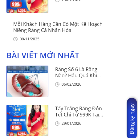
Mỗi Khách Hàng Cần Có Một Kế Hoạch
Niềng Răng Cá Nhân Hóa
09/11/2025
BÀI VIẾT MỚI NHẤT
Răng Số 6 Là Răng
Nào? Hậu Quả Khi
Mất Răng Số 6
06/02/2026
Đăng ký ngay
Tẩy Trắng Răng Đón
Tết Chỉ Từ 999K Tại
Nha Khoa Vinalign
29/01/2026