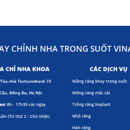
AY CHỈNH NHA TRONG SUỐT VINA
ỊA CHỈ NHA KHOA
CÁC DỊCH VỤ
Niềng răng khay trong suốt
 Tòa nhà Techcombank 73
Niềng răng mắc cài
Cầu, Đống Đa, Hà Nội
an:
8h - 17h30 các ngày
Trồng răng Implant
Nhổ răng
uần (
Từ thứ 2 - Chủ nhật)
Hàn răng