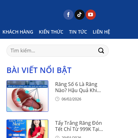
e
Posts tagged "dán veneer có dễ bong không"
KHÁCH HÀNG
KIẾN THỨC
TIN TỨC
LIÊN HỆ
Search
for:
BÀI VIẾT NỔI BẬT
Răng Số 6 Là Răng
Nào? Hậu Quả Khi
Mất Răng Số 6
06/02/2026
Tẩy Trắng Răng Đón
Tết Chỉ Từ 999K Tại
Nha Khoa Vinalign
29/01/2026