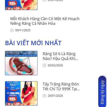
Mỗi Khách Hàng Cần Có Một Kế Hoạch
Niềng Răng Cá Nhân Hóa
09/11/2025
BÀI VIẾT MỚI NHẤT
Răng Số 6 Là Răng
Nào? Hậu Quả Khi
Mất Răng Số 6
06/02/2026
Đăng ký ngay
Tẩy Trắng Răng Đón
Tết Chỉ Từ 999K Tại
Nha Khoa Vinalign
29/01/2026