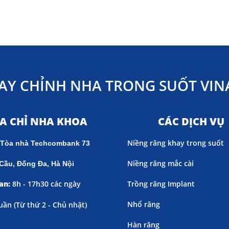
AY CHỈNH NHA TRONG SUỐT VINA
ỊA CHỈ NHA KHOA
CÁC DỊCH VỤ
Niềng răng khay trong suốt
 Tòa nhà Techcombank 73
Niềng răng mắc cài
Cầu, Đống Đa, Hà Nội
an:
8h - 17h30 các ngày
Trồng răng Implant
Nhổ răng
uần (
Từ thứ 2 - Chủ nhật)
Hàn răng