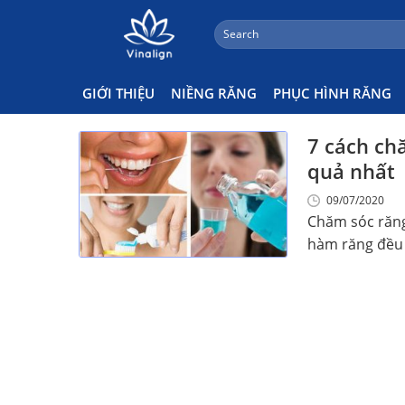
;
Search
Skip
for:
Kem Đánh Răng
to
content
GIỚI THIỆU
NIỀNG RĂNG
PHỤC HÌNH RĂNG
7 cách ch
quả nhất
09/07/2020
Chăm sóc răng
hàm răng đều đ