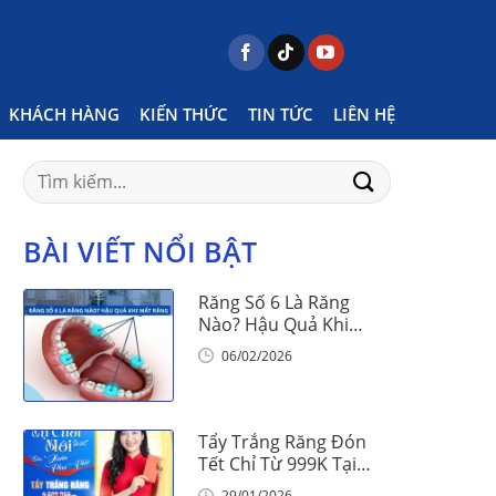
Home
Posts tagged "kem đánh răng"
KHÁCH HÀNG
KIẾN THỨC
TIN TỨC
LIÊN HỆ
Search
for:
BÀI VIẾT NỔI BẬT
Răng Số 6 Là Răng
Nào? Hậu Quả Khi
Mất Răng Số 6
06/02/2026
Tẩy Trắng Răng Đón
Tết Chỉ Từ 999K Tại
Nha Khoa Vinalign
29/01/2026