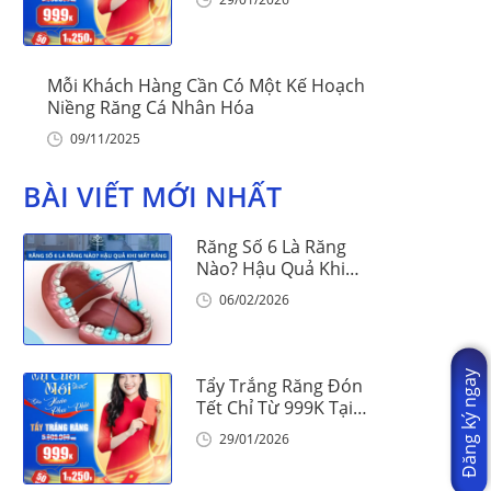
Mỗi Khách Hàng Cần Có Một Kế Hoạch
Niềng Răng Cá Nhân Hóa
09/11/2025
BÀI VIẾT MỚI NHẤT
Răng Số 6 Là Răng
Nào? Hậu Quả Khi
Mất Răng Số 6
06/02/2026
Đăng ký ngay
Tẩy Trắng Răng Đón
Tết Chỉ Từ 999K Tại
Nha Khoa Vinalign
29/01/2026