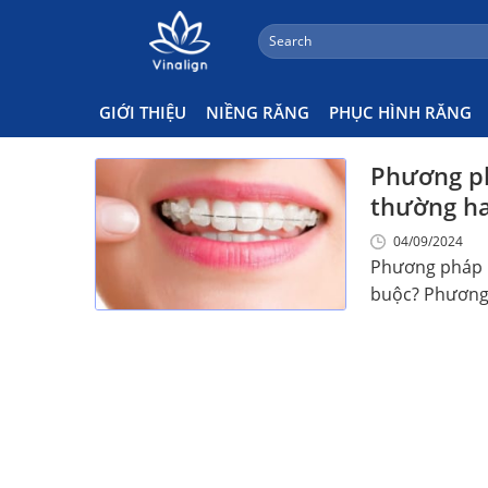
;
Search
Skip
for:
Mắc Cài Sứ Có Ưu Điểm Gì
to
content
GIỚI THIỆU
NIỀNG RĂNG
PHỤC HÌNH RĂNG
Phương ph
thường ha
04/09/2024
Phương pháp m
buộc? Phương p