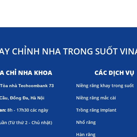
AY CHỈNH NHA TRONG SUỐT VINA
ỊA CHỈ NHA KHOA
CÁC DỊCH VỤ
Niềng răng khay trong suốt
 Tòa nhà Techcombank 73
Niềng răng mắc cài
Cầu, Đống Đa, Hà Nội
an:
8h - 17h30 các ngày
Trồng răng Implant
Nhổ răng
uần (
Từ thứ 2 - Chủ nhật)
Hàn răng