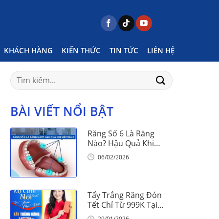
Home
Posts tagged "mắc cài sứ có ưu điểm gì"
KHÁCH HÀNG
KIẾN THỨC
TIN TỨC
LIÊN HỆ
Search
for:
BÀI VIẾT NỔI BẬT
Răng Số 6 Là Răng
Nào? Hậu Quả Khi
Mất Răng Số 6
06/02/2026
Tẩy Trắng Răng Đón
Tết Chỉ Từ 999K Tại
Nha Khoa Vinalign
29/01/2026