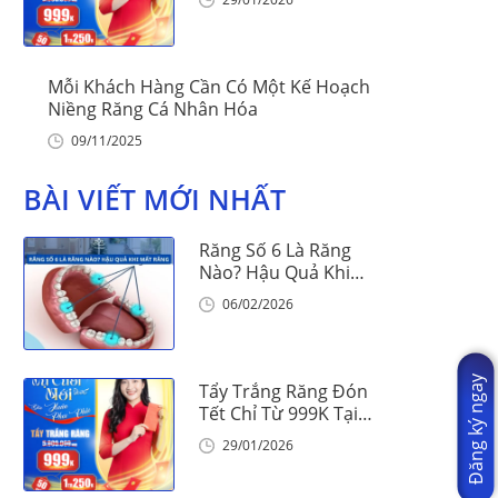
Mỗi Khách Hàng Cần Có Một Kế Hoạch
Niềng Răng Cá Nhân Hóa
09/11/2025
BÀI VIẾT MỚI NHẤT
Răng Số 6 Là Răng
Nào? Hậu Quả Khi
Mất Răng Số 6
06/02/2026
Đăng ký ngay
Tẩy Trắng Răng Đón
Tết Chỉ Từ 999K Tại
Nha Khoa Vinalign
29/01/2026