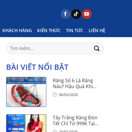
Home
Posts tagged "mài kẽ răng tại vinalign"
KHÁCH HÀNG
KIẾN THỨC
TIN TỨC
LIÊN HỆ
Search
for:
BÀI VIẾT NỔI BẬT
Răng Số 6 Là Răng
Nào? Hậu Quả Khi
Mất Răng Số 6
06/02/2026
Tẩy Trắng Răng Đón
Tết Chỉ Từ 999K Tại
Nha Khoa Vinalign
29/01/2026