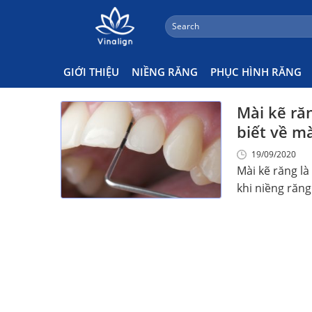
;
Search
Skip
for:
Mài Kẽ Răng Tại Vinalign
to
content
GIỚI THIỆU
NIỀNG RĂNG
PHỤC HÌNH RĂNG
Mài kẽ ră
biết về mà
19/09/2020
Mài kẽ răng là
khi niềng răng [