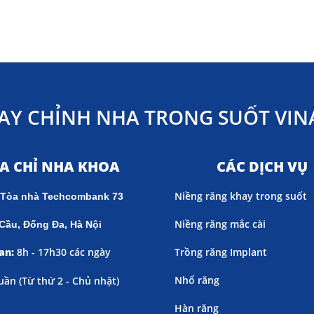
AY CHỈNH NHA TRONG SUỐT VINA
ỊA CHỈ NHA KHOA
CÁC DỊCH VỤ
Niềng răng khay trong suốt
 Tòa nhà Techcombank 73
Niềng răng mắc cài
Cầu, Đống Đa, Hà Nội
an:
8h - 17h30 các ngày
Trồng răng Implant
Nhổ răng
uần (
Từ thứ 2 - Chủ nhật)
Hàn răng