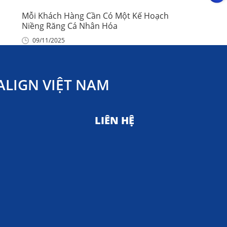
Mỗi Khách Hàng Cần Có Một Kế Hoạch
Niềng Răng Cá Nhân Hóa
09/11/2025
LIGN VIỆT NAM
LIÊN HỆ