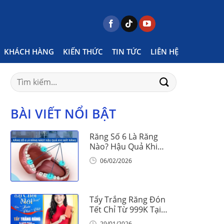
Home
Posts tagged "Nam Bùi"
KHÁCH HÀNG
KIẾN THỨC
TIN TỨC
LIÊN HỆ
Search
for:
BÀI VIẾT NỔI BẬT
Răng Số 6 Là Răng
Nào? Hậu Quả Khi
Mất Răng Số 6
06/02/2026
Tẩy Trắng Răng Đón
Tết Chỉ Từ 999K Tại
Nha Khoa Vinalign
29/01/2026