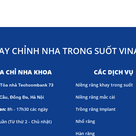
AY CHỈNH NHA TRONG SUỐT VINA
ỊA CHỈ NHA KHOA
CÁC DỊCH VỤ
Niềng răng khay trong suốt
 Tòa nhà Techcombank 73
Niềng răng mắc cài
Cầu, Đống Đa, Hà Nội
an:
8h - 17h30 các ngày
Trồng răng Implant
Nhổ răng
uần (
Từ thứ 2 - Chủ nhật)
Hàn răng