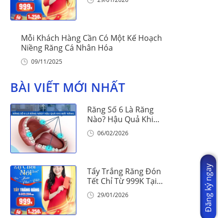
Mỗi Khách Hàng Cần Có Một Kế Hoạch
Niềng Răng Cá Nhân Hóa
09/11/2025
BÀI VIẾT MỚI NHẤT
Răng Số 6 Là Răng
Nào? Hậu Quả Khi
Mất Răng Số 6
06/02/2026
Đăng ký ngay
Tẩy Trắng Răng Đón
Tết Chỉ Từ 999K Tại
Nha Khoa Vinalign
29/01/2026