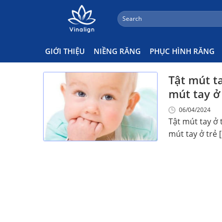
;
Search
Skip
for:
Nam Bùi
to
content
GIỚI THIỆU
NIỀNG RĂNG
PHỤC HÌNH RĂNG
Tật mút ta
mút tay ở 
06/04/2024
Tật mút tay ở 
mút tay ở trẻ [.