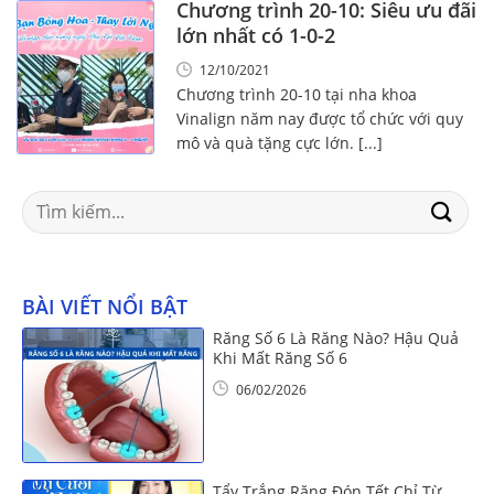
Chương trình 20-10: Siêu ưu đãi
lớn nhất có 1-0-2
12/10/2021
Chương trình 20-10 tại nha khoa
Vinalign năm nay được tổ chức với quy
mô và quà tặng cực lớn. [...]
Search
for:
BÀI VIẾT NỔI BẬT
Răng Số 6 Là Răng Nào? Hậu Quả
Khi Mất Răng Số 6
06/02/2026
Tẩy Trắng Răng Đón Tết Chỉ Từ