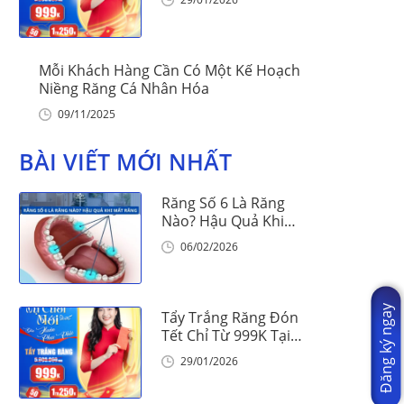
Mỗi Khách Hàng Cần Có Một Kế Hoạch
Niềng Răng Cá Nhân Hóa
09/11/2025
BÀI VIẾT MỚI NHẤT
Răng Số 6 Là Răng
Nào? Hậu Quả Khi
Mất Răng Số 6
06/02/2026
Đăng ký ngay
Tẩy Trắng Răng Đón
Tết Chỉ Từ 999K Tại
Nha Khoa Vinalign
29/01/2026