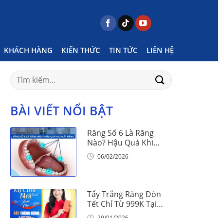
e
Posts tagged "ngày tết thiếu nhi dành cho ai"
KHÁCH HÀNG
KIẾN THỨC
TIN TỨC
LIÊN HỆ
Search
for:
BÀI VIẾT NỔI BẬT
Răng Số 6 Là Răng
Nào? Hậu Quả Khi
Mất Răng Số 6
06/02/2026
Tẩy Trắng Răng Đón
Tết Chỉ Từ 999K Tại
Nha Khoa Vinalign
29/01/2026