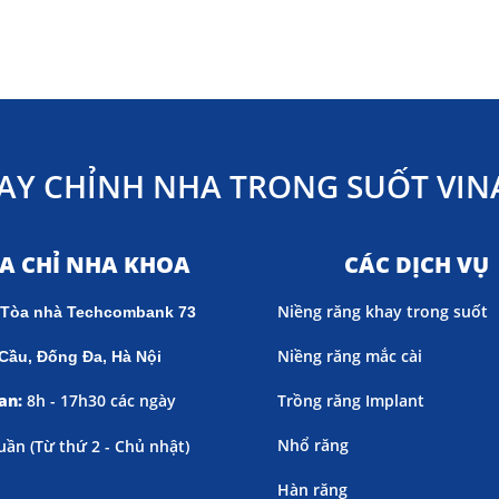
AY CHỈNH NHA TRONG SUỐT VINA
ỊA CHỈ NHA KHOA
CÁC DỊCH VỤ
Niềng răng khay trong suốt
 Tòa nhà Techcombank 73
Niềng răng mắc cài
Cầu, Đống Đa, Hà Nội
an:
8h - 17h30 các ngày
Trồng răng Implant
Nhổ răng
uần (
Từ thứ 2 - Chủ nhật)
Hàn răng