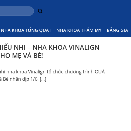
 Ai
Hom
NHA KHOA TỔNG QUÁT
NHA KHOA THẨM MỸ
BẢNG GIÁ
THIẾU NHI – NHA KHOA VINALIGN
CHO MẸ VÀ BÉ!
 nhi nha khoa Vinalign tổ chức chương trình QUÀ
Bé nhân dịp 1/6. [...]