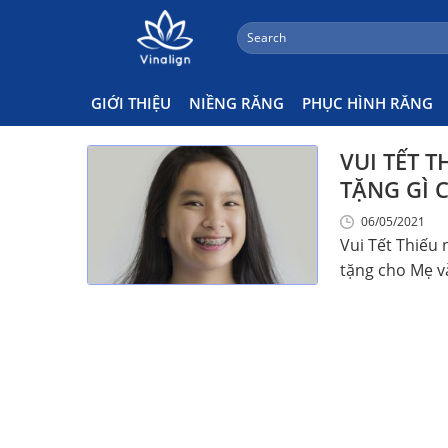
;
Search
Skip
for:
Ngày Tết Thiếu Nhi Dành Cho
to
content
GIỚI THIỆU
NIỀNG RĂNG
PHỤC HÌNH RĂNG
VUI TẾT 
TẶNG GÌ 
06/05/2021
Vui Tết Thiếu
tặng cho Mẹ và 