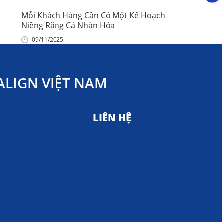
Mỗi Khách Hàng Cần Có Một Kế Hoạch
Niềng Răng Cá Nhân Hóa
09/11/2025
LIGN VIỆT NAM
LIÊN HỆ