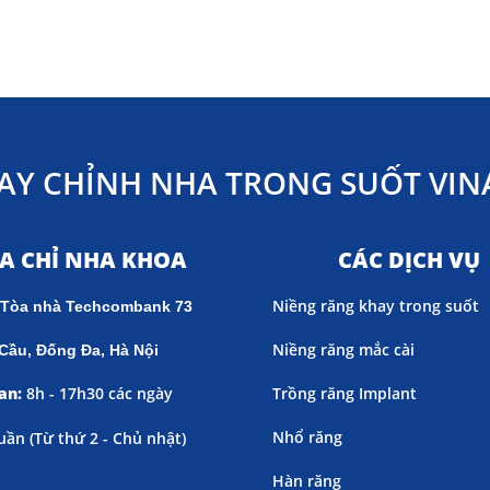
AY CHỈNH NHA TRONG SUỐT VINA
ỊA CHỈ NHA KHOA
CÁC DỊCH VỤ
Niềng răng khay trong suốt
 Tòa nhà Techcombank 73
Niềng răng mắc cài
Cầu, Đống Đa, Hà Nội
an:
8h - 17h30 các ngày
Trồng răng Implant
Nhổ răng
uần (
Từ thứ 2 - Chủ nhật)
Hàn răng