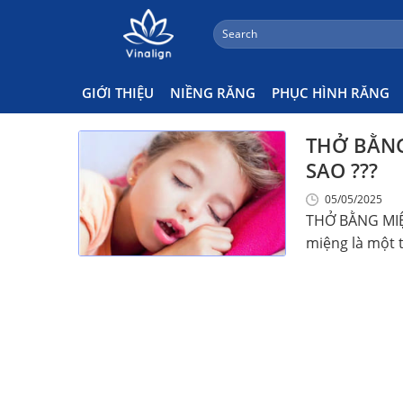
;
Search
Skip
for:
Nghẹt Mũi Dõ Viêm Mũi Dị Ứ
to
content
GIỚI THIỆU
NIỀNG RĂNG
PHỤC HÌNH RĂNG
THỞ BẰNG
SAO ???
05/05/2025
THỞ BẰNG MIỆ
miệng là một t