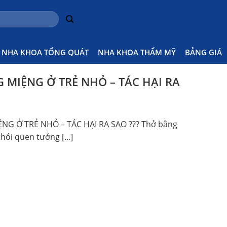
ng
Hom
NHA KHOA TỔNG QUÁT
NHA KHOA THẨM MỸ
BẢNG GIÁ
 MIỆNG Ở TRẺ NHỎ – TÁC HẠI RA
NG Ở TRẺ NHỎ – TÁC HẠI RA SAO ??? Thở bằng
hói quen tưởng [...]