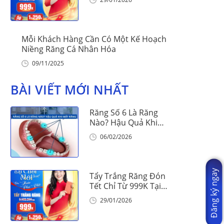
Mỗi Khách Hàng Cần Có Một Kế Hoạch
Niềng Răng Cá Nhân Hóa
09/11/2025
BÀI VIẾT MỚI NHẤT
Răng Số 6 Là Răng
Nào? Hậu Quả Khi
Mất Răng Số 6
06/02/2026
Đăng ký ngay
Tẩy Trắng Răng Đón
Tết Chỉ Từ 999K Tại
Nha Khoa Vinalign
29/01/2026