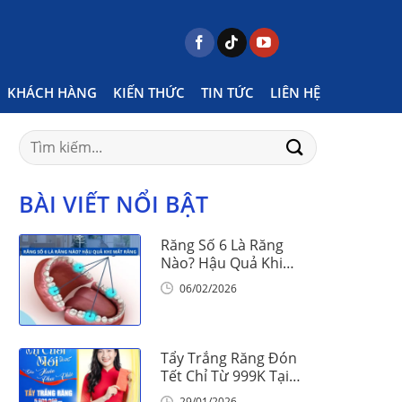
e
Posts tagged "Nghẹt mũi dõ viêm mũi dị ứng"
KHÁCH HÀNG
KIẾN THỨC
TIN TỨC
LIÊN HỆ
Search
for:
BÀI VIẾT NỔI BẬT
Răng Số 6 Là Răng
Nào? Hậu Quả Khi
Mất Răng Số 6
06/02/2026
Tẩy Trắng Răng Đón
Tết Chỉ Từ 999K Tại
Nha Khoa Vinalign
29/01/2026