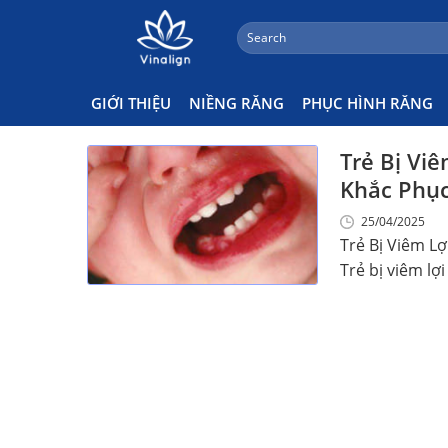
;
Search
Skip
for:
Nhiệt Miệng Kéo Dài Ở Trẻ
to
content
GIỚI THIỆU
NIỀNG RĂNG
PHỤC HÌNH RĂNG
Trẻ Bị Vi
Khắc Phụ
25/04/2025
Trẻ Bị Viêm L
Trẻ bị viêm lợi 