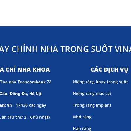
AY CHỈNH NHA TRONG SUỐT VINA
ỊA CHỈ NHA KHOA
CÁC DỊCH VỤ
Niềng răng khay trong suốt
 Tòa nhà Techcombank 73
Niềng răng mắc cài
Cầu, Đống Đa, Hà Nội
an:
8h - 17h30 các ngày
Trồng răng Implant
Nhổ răng
uần (
Từ thứ 2 - Chủ nhật)
Hàn răng