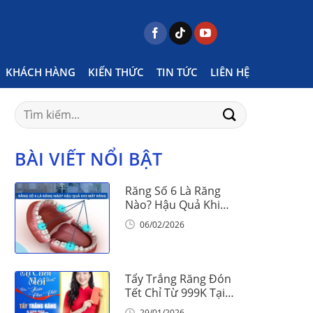
Home
Posts tagged "nhiệt miệng kéo dài ở trẻ"
KHÁCH HÀNG
KIẾN THỨC
TIN TỨC
LIÊN HỆ
Search
for:
BÀI VIẾT NỔI BẬT
Răng Số 6 Là Răng
Nào? Hậu Quả Khi
Mất Răng Số 6
06/02/2026
Tẩy Trắng Răng Đón
Tết Chỉ Từ 999K Tại
Nha Khoa Vinalign
29/01/2026