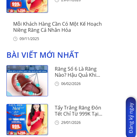
Mỗi Khách Hàng Cần Có Một Kế Hoạch
Niềng Răng Cá Nhân Hóa
09/11/2025
BÀI VIẾT MỚI NHẤT
Răng Số 6 Là Răng
Nào? Hậu Quả Khi
Mất Răng Số 6
06/02/2026
Đăng ký ngay
Tẩy Trắng Răng Đón
Tết Chỉ Từ 999K Tại
Nha Khoa Vinalign
29/01/2026