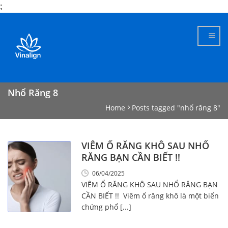
;
Skip
to
content
Nhổ Răng 8
Home
Posts tagged "nhổ răng 8"
VIÊM Ổ RĂNG KHÔ SAU NHỔ
RĂNG BẠN CẦN BIẾT !!
06/04/2025
VIÊM Ổ RĂNG KHÔ SAU NHỔ RĂNG BẠN
CẦN BIẾT !! Viêm ổ răng khô là một biến
chứng phổ [...]