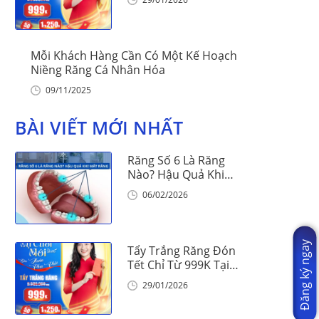
Mỗi Khách Hàng Cần Có Một Kế Hoạch
Niềng Răng Cá Nhân Hóa
09/11/2025
BÀI VIẾT MỚI NHẤT
Răng Số 6 Là Răng
Nào? Hậu Quả Khi
Mất Răng Số 6
06/02/2026
Đăng ký ngay
Tẩy Trắng Răng Đón
Tết Chỉ Từ 999K Tại
Nha Khoa Vinalign
29/01/2026