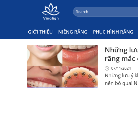
;
Search
Skip
for:
Niềng Măc Cài Nên Ăn Gì
to
content
GIỚI THIỆU
NIỀNG RĂNG
PHỤC HÌNH RĂNG
Những lưu
răng mắc 
07/11/2024
Những lưu ý k
nên bỏ qua! Nh