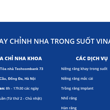
AY CHỈNH NHA TRONG SUỐT VINA
ỊA CHỈ NHA KHOA
CÁC DỊCH VỤ
Niềng răng khay trong suốt
 Tòa nhà Techcombank 73
Niềng răng mắc cài
Cầu, Đống Đa, Hà Nội
an:
8h - 17h30 các ngày
Trồng răng Implant
Nhổ răng
uần (
Từ thứ 2 - Chủ nhật)
Hàn răng