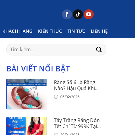
Home
Posts tagged "niềng măc cài nên ăn gì"
KHÁCH HÀNG
KIẾN THỨC
TIN TỨC
LIÊN HỆ
Search
for:
BÀI VIẾT NỔI BẬT
Răng Số 6 Là Răng
Nào? Hậu Quả Khi
Mất Răng Số 6
06/02/2026
Tẩy Trắng Răng Đón
Tết Chỉ Từ 999K Tại
Nha Khoa Vinalign
29/01/2026