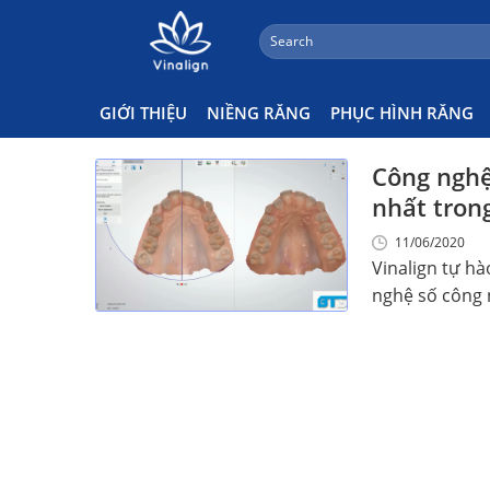
;
Search
Skip
for:
Niềng Răng BTS Là Gì
to
content
GIỚI THIỆU
NIỀNG RĂNG
PHỤC HÌNH RĂNG
Công nghệ
nhất tron
11/06/2020
Vinalign tự hà
nghệ số công n