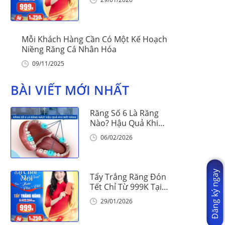
Mỗi Khách Hàng Cần Có Một Kế Hoạch
Niềng Răng Cá Nhân Hóa
09/11/2025
BÀI VIẾT MỚI NHẤT
Răng Số 6 Là Răng
Nào? Hậu Quả Khi
Mất Răng Số 6
06/02/2026
Đăng ký ngay
Tẩy Trắng Răng Đón
Tết Chỉ Từ 999K Tại
Nha Khoa Vinalign
29/01/2026