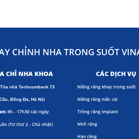
AY CHỈNH NHA TRONG SUỐT VINA
ỊA CHỈ NHA KHOA
CÁC DỊCH VỤ
Niềng răng khay trong suốt
 Tòa nhà Techcombank 73
Niềng răng mắc cài
Cầu, Đống Đa, Hà Nội
an:
8h - 17h30 các ngày
Trồng răng Implant
Nhổ răng
uần (
Từ thứ 2 - Chủ nhật)
Hàn răng