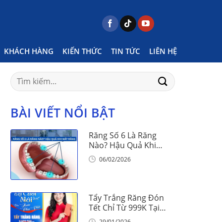
Home
Posts tagged "Niềng răng BTS là gì"
KHÁCH HÀNG
KIẾN THỨC
TIN TỨC
LIÊN HỆ
Search
for:
BÀI VIẾT NỔI BẬT
Răng Số 6 Là Răng
Nào? Hậu Quả Khi
Mất Răng Số 6
06/02/2026
Tẩy Trắng Răng Đón
Tết Chỉ Từ 999K Tại
Nha Khoa Vinalign
29/01/2026