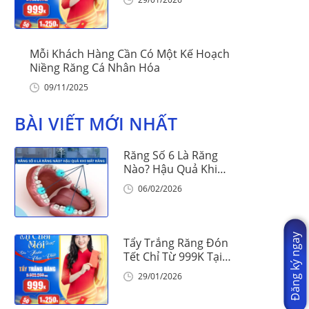
Mỗi Khách Hàng Cần Có Một Kế Hoạch
Niềng Răng Cá Nhân Hóa
09/11/2025
BÀI VIẾT MỚI NHẤT
Răng Số 6 Là Răng
Nào? Hậu Quả Khi
Mất Răng Số 6
06/02/2026
Đăng ký ngay
Tẩy Trắng Răng Đón
Tết Chỉ Từ 999K Tại
Nha Khoa Vinalign
29/01/2026