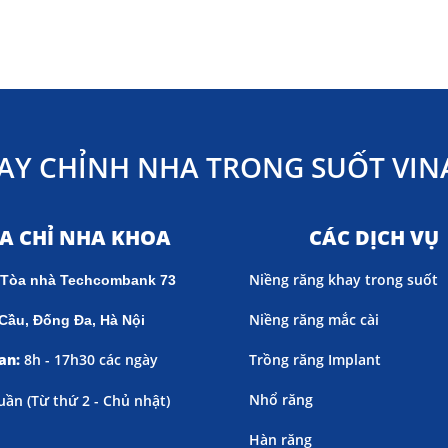
AY CHỈNH NHA TRONG SUỐT VINA
ỊA CHỈ NHA KHOA
CÁC DỊCH VỤ
Niềng răng khay trong suốt
 Tòa nhà Techcombank 73
Niềng răng mắc cài
Cầu, Đống Đa, Hà Nội
an:
8h - 17h30 các ngày
Trồng răng Implant
Nhổ răng
uần (
Từ thứ 2 - Chủ nhật)
Hàn răng