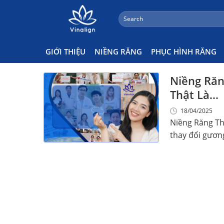
;
Search
Skip
for:
Niềng Răng Có Hết Cằm Thụt
to
content
GIỚI THIỆU
NIỀNG RĂNG
PHỤC HÌNH RĂNG
Niềng Răn
Thật Là…
18/04/2025
Niềng Răng Th
thay đổi gương