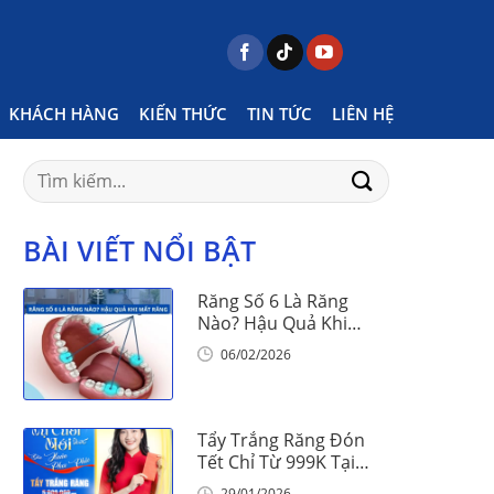
ome
Posts tagged "niềng răng có hết cằm thụt"
KHÁCH HÀNG
KIẾN THỨC
TIN TỨC
LIÊN HỆ
Search
for:
BÀI VIẾT NỔI BẬT
Răng Số 6 Là Răng
Nào? Hậu Quả Khi
Mất Răng Số 6
06/02/2026
Tẩy Trắng Răng Đón
Tết Chỉ Từ 999K Tại
Nha Khoa Vinalign
29/01/2026