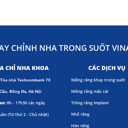
AY CHỈNH NHA TRONG SUỐT VINA
ỊA CHỈ NHA KHOA
CÁC DỊCH VỤ
Niềng răng khay trong suốt
 Tòa nhà Techcombank 73
Niềng răng mắc cài
Cầu, Đống Đa, Hà Nội
an:
8h - 17h30 các ngày
Trồng răng Implant
Nhổ răng
uần (
Từ thứ 2 - Chủ nhật)
Hàn răng