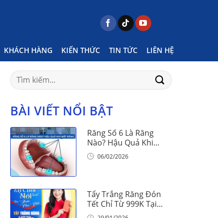
ome
Posts tagged "Niềng răng không nên ăn gì"
KHÁCH HÀNG
KIẾN THỨC
TIN TỨC
LIÊN HỆ
Search
for:
BÀI VIẾT NỔI BẬT
Răng Số 6 Là Răng
Nào? Hậu Quả Khi
Mất Răng Số 6
06/02/2026
Tẩy Trắng Răng Đón
Tết Chỉ Từ 999K Tại
Nha Khoa Vinalign
29/01/2026