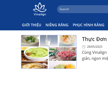
;
Search
Skip
for:
Niềng Răng Không Nên Ăn Gì
to
content
GIỚI THIỆU
NIỀNG RĂNG
PHỤC HÌNH RĂNG
Thực Đơn 
28/05/2025
Cùng Vinalign
giản, ngon miệ