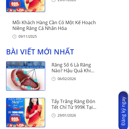
Mỗi Khách Hàng Cần Có Một Kế Hoạch
Niềng Răng Cá Nhân Hóa
09/11/2025
BÀI VIẾT MỚI NHẤT
Răng Số 6 Là Răng
Nào? Hậu Quả Khi
Mất Răng Số 6
06/02/2026
Đăng ký ngay
Tẩy Trắng Răng Đón
Tết Chỉ Từ 999K Tại
Nha Khoa Vinalign
29/01/2026