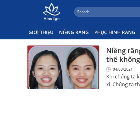
;
Search
Skip
for:
Niềng Răng Mắc Cài Như Thế
to
content
GIỚI THIỆU
NIỀNG RĂNG
PHỤC HÌNH RĂNG
Niềng răn
thể không 
04/03/2021
Khi chúng ta 
xí. Chúng ta th