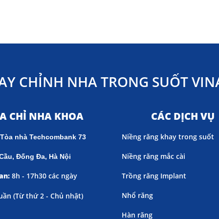
AY CHỈNH NHA TRONG SUỐT VINA
ỊA CHỈ NHA KHOA
CÁC DỊCH VỤ
Niềng răng khay trong suốt
 Tòa nhà Techcombank 73
Niềng răng mắc cài
Cầu, Đống Đa, Hà Nội
an:
8h - 17h30 các ngày
Trồng răng Implant
Nhổ răng
uần (
Từ thứ 2 - Chủ nhật)
Hàn răng