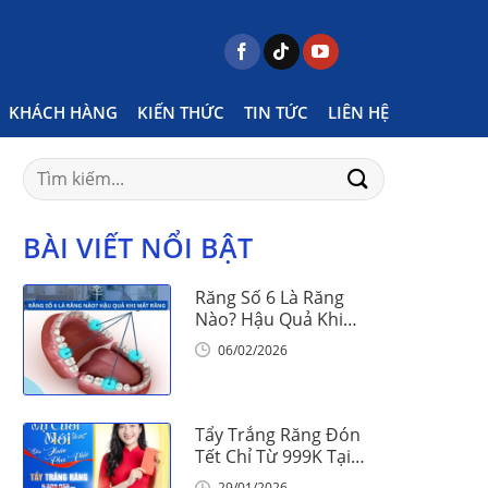
Posts tagged "niềng răng mắc cài như thế nào"
KHÁCH HÀNG
KIẾN THỨC
TIN TỨC
LIÊN HỆ
Search
for:
BÀI VIẾT NỔI BẬT
Răng Số 6 Là Răng
Nào? Hậu Quả Khi
Mất Răng Số 6
06/02/2026
Tẩy Trắng Răng Đón
Tết Chỉ Từ 999K Tại
Nha Khoa Vinalign
29/01/2026