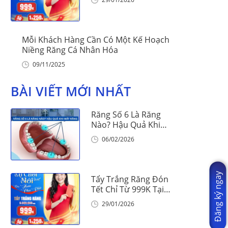
Mỗi Khách Hàng Cần Có Một Kế Hoạch
Niềng Răng Cá Nhân Hóa
09/11/2025
BÀI VIẾT MỚI NHẤT
Răng Số 6 Là Răng
Nào? Hậu Quả Khi
Mất Răng Số 6
06/02/2026
Đăng ký ngay
Tẩy Trắng Răng Đón
Tết Chỉ Từ 999K Tại
Nha Khoa Vinalign
29/01/2026