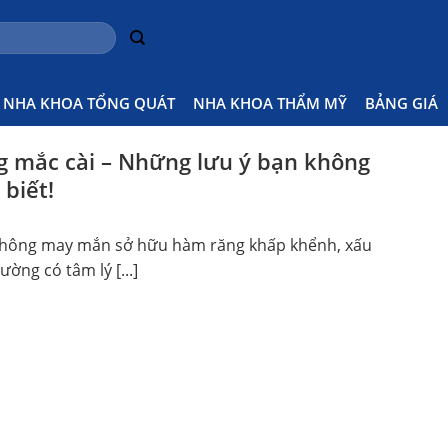
 Nào
Home
NHA KHOA TỔNG QUÁT
NHA KHOA THẨM MỸ
BẢNG GIÁ
g mắc cài – Những lưu ý bạn không
biết!
không may mắn sở hữu hàm răng khấp khểnh, xấu
ường có tâm lý [...]