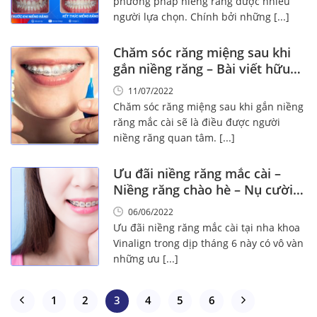
phương pháp niềng răng được nhiều
người lựa chọn. Chính bởi những [...]
Chăm sóc răng miệng sau khi
gắn niềng răng – Bài viết hữu
ích!
11/07/2022
Chăm sóc răng miệng sau khi gắn niềng
răng mắc cài sẽ là điều được người
niềng răng quan tâm. [...]
Ưu đãi niềng răng mắc cài –
Niềng răng chào hè – Nụ cười
tươi trẻ
06/06/2022
Ưu đãi niềng răng mắc cài tại nha khoa
Vinalign trong dịp tháng 6 này có vô vàn
những ưu [...]
1
2
3
4
5
6