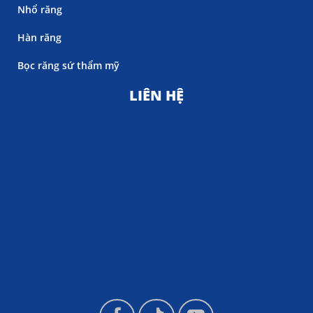
Nhổ răng
Hàn răng
Bọc răng sứ thẩm mỹ
LIÊN HỆ