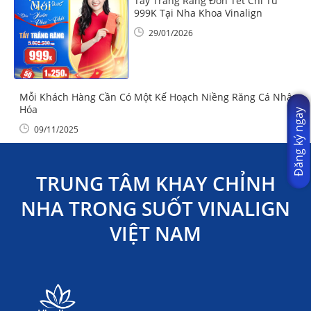
Tẩy Trắng Răng Đón Tết Chỉ Từ
999K Tại Nha Khoa Vinalign
29/01/2026
Mỗi Khách Hàng Cần Có Một Kế Hoạch Niềng Răng Cá Nhân
Hóa
Đăng ký ngay
09/11/2025
TRUNG TÂM KHAY CHỈNH
NHA TRONG SUỐT VINALIGN
VIỆT NAM