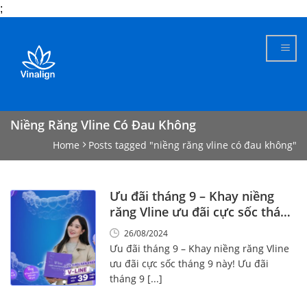
;
Skip
to
content
Niềng Răng Vline Có Đau Không
Home
Posts tagged "niềng răng vline có đau không"
Ưu đãi tháng 9 – Khay niềng
răng Vline ưu đãi cực sốc tháng
9 này!
26/08/2024
Ưu đãi tháng 9 – Khay niềng răng Vline
ưu đãi cực sốc tháng 9 này! Ưu đãi
tháng 9 [...]