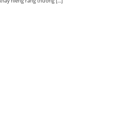
khay niềng răng thương [...]