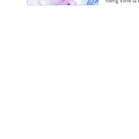
niềng Vline là 