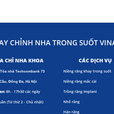
AY CHỈNH NHA TRONG SUỐT VINA
ỊA CHỈ NHA KHOA
CÁC DỊCH VỤ
Niềng răng khay trong suốt
 Tòa nhà Techcombank 73
Niềng răng mắc cài
Cầu, Đống Đa, Hà Nội
an:
8h - 17h30 các ngày
Trồng răng Implant
Nhổ răng
uần (
Từ thứ 2 - Chủ nhật)
Hàn răng