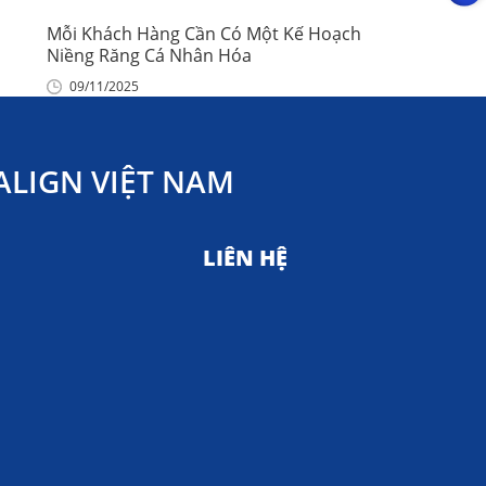
Mỗi Khách Hàng Cần Có Một Kế Hoạch
Niềng Răng Cá Nhân Hóa
09/11/2025
LIGN VIỆT NAM
LIÊN HỆ