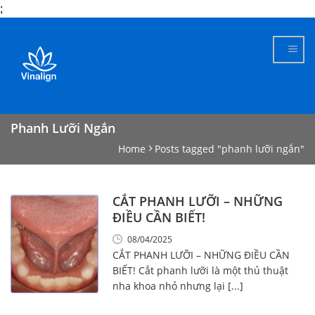
;
Skip
to
content
Phanh Lưỡi Ngắn
Home
Posts tagged "phanh lưỡi ngắn"
CẮT PHANH LƯỠI – NHỮNG
ĐIỀU CẦN BIẾT!
08/04/2025
CẮT PHANH LƯỠI – NHỮNG ĐIỀU CẦN
BIẾT! Cắt phanh lưỡi là một thủ thuật
nha khoa nhỏ nhưng lại [...]