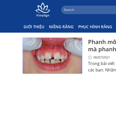
;
Search
Skip
for:
Phanh Môi Bám Thấp Có Phải
to
content
GIỚI THIỆU
NIỀNG RĂNG
PHỤC HÌNH RĂNG
Phanh môi
mà phanh 
06/07/2021
Trong bài viế
các bạn. Nhằm 