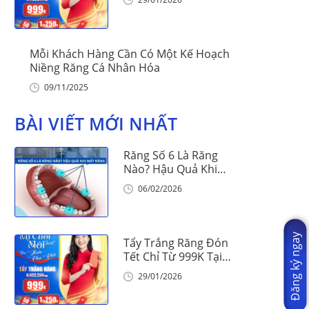
Mỗi Khách Hàng Cần Có Một Kế Hoạch
Niềng Răng Cá Nhân Hóa
09/11/2025
BÀI VIẾT MỚI NHẤT
Răng Số 6 Là Răng
Nào? Hậu Quả Khi
Mất Răng Số 6
06/02/2026
Đăng ký ngay
Tẩy Trắng Răng Đón
Tết Chỉ Từ 999K Tại
Nha Khoa Vinalign
29/01/2026