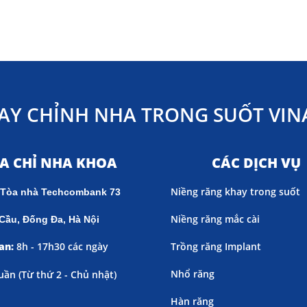
AY CHỈNH NHA TRONG SUỐT VINA
ỊA CHỈ NHA KHOA
CÁC DỊCH VỤ
Niềng răng khay trong suốt
 Tòa nhà Techcombank 73
Niềng răng mắc cài
Cầu, Đống Đa, Hà Nội
an:
8h - 17h30 các ngày
Trồng răng Implant
Nhổ răng
uần (
Từ thứ 2 - Chủ nhật)
Hàn răng