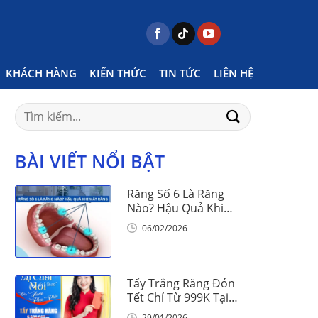
tagged "phanh môi bám thấp có phải cắt không"
KHÁCH HÀNG
KIẾN THỨC
TIN TỨC
LIÊN HỆ
Search
for:
BÀI VIẾT NỔI BẬT
Răng Số 6 Là Răng
Nào? Hậu Quả Khi
Mất Răng Số 6
06/02/2026
Tẩy Trắng Răng Đón
Tết Chỉ Từ 999K Tại
Nha Khoa Vinalign
29/01/2026