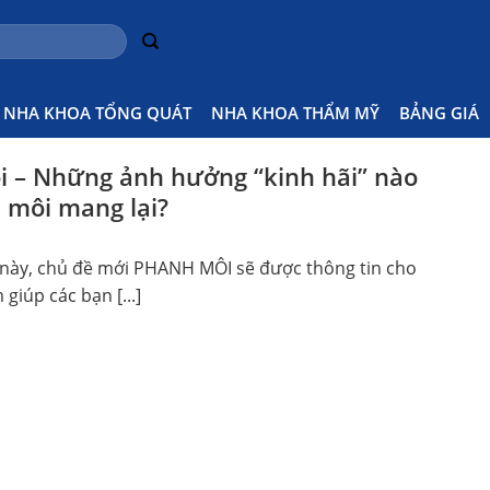
 Cắt Không
Home
Posts 
NHA KHOA TỔNG QUÁT
NHA KHOA THẨM MỸ
BẢNG GIÁ
 – Những ảnh hưởng “kinh hãi” nào
môi mang lại?
t này, chủ đề mới PHANH MÔI sẽ được thông tin cho
giúp các bạn [...]