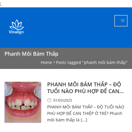
;
Skip
to
content
Phanh Môi Bám Thấp
Home
Posts tagged "phanh môi bám thấp"
PHANH MÔI BÁM THẤP – ĐỘ
TUỔI NÀO PHÙ HỢP ĐỂ CAN
THIỆP Ở TRẺ?
01/03/2025
PHANH MÔI BÁM THẤP – ĐỘ TUỔI NÀO
PHÙ HỢP ĐỂ CAN THIỆP Ở TRẺ? Phanh
môi bám thấp là [...]