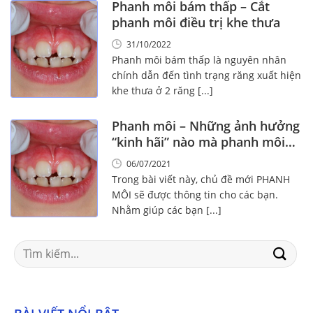
Phanh môi bám thấp – Cắt
phanh môi điều trị khe thưa
31/10/2022
Phanh môi bám thấp là nguyên nhân
chính dẫn đến tình trạng răng xuất hiện
khe thưa ở 2 răng [...]
Phanh môi – Những ảnh hưởng
“kinh hãi” nào mà phanh môi
mang lại?
06/07/2021
Trong bài viết này, chủ đề mới PHANH
MÔI sẽ được thông tin cho các bạn.
Nhằm giúp các bạn [...]
Search
for: