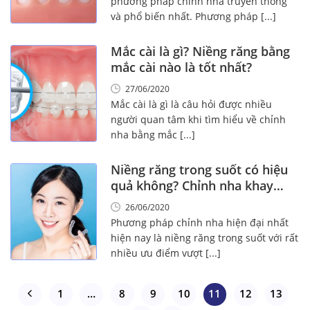
phương pháp chỉnh nha truyền thống
và phổ biến nhất. Phương pháp [...]
Mắc cài là gì? Niềng răng bằng
mắc cài nào là tốt nhất?
27/06/2020
Mắc cài là gì là câu hỏi được nhiều
người quan tâm khi tìm hiểu về chỉnh
nha bằng mắc [...]
Niềng răng trong suốt có hiệu
quả không? Chỉnh nha khay
trong suốt ở đâu tốt nhất?
26/06/2020
Phương pháp chỉnh nha hiện đại nhất
hiện nay là niềng răng trong suốt với rất
nhiều ưu điểm vượt [...]
1
…
8
9
10
11
12
13