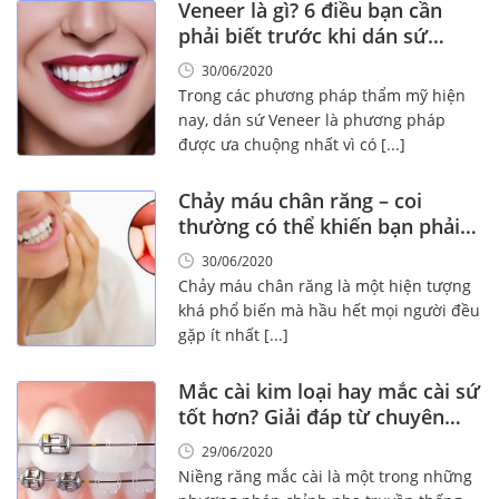
Veneer là gì? 6 điều bạn cần
phải biết trước khi dán sứ
Veneer
30/06/2020
Trong các phương pháp thẩm mỹ hiện
nay, dán sứ Veneer là phương pháp
được ưa chuộng nhất vì có [...]
Chảy máu chân răng – coi
thường có thể khiến bạn phải
trả giá đắt!
30/06/2020
Chảy máu chân răng là một hiện tượng
khá phổ biến mà hầu hết mọi người đều
gặp ít nhất [...]
Mắc cài kim loại hay mắc cài sứ
tốt hơn? Giải đáp từ chuyên
gia!
29/06/2020
Niềng răng mắc cài là một trong những