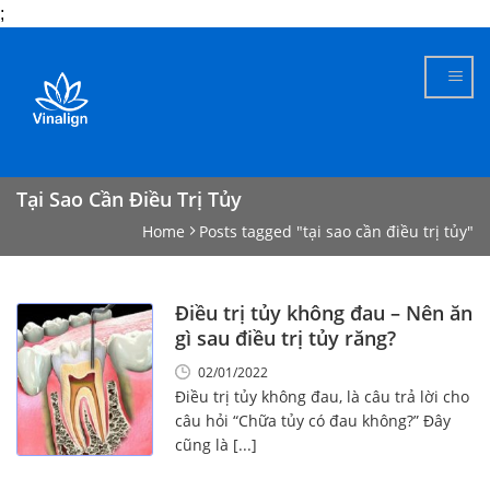
;
Skip
to
content
Tại Sao Cần Điều Trị Tủy
Home
Posts tagged "tại sao cần điều trị tủy"
Điều trị tủy không đau – Nên ăn
gì sau điều trị tủy răng?
02/01/2022
Điều trị tủy không đau, là câu trả lời cho
câu hỏi “Chữa tủy có đau không?” Đây
cũng là [...]