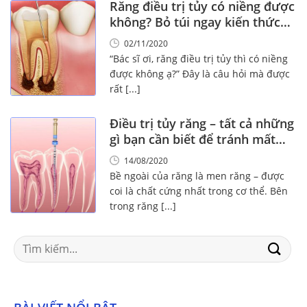
Răng điều trị tủy có niềng được
không? Bỏ túi ngay kiến thức
Vàng này!
02/11/2020
“Bác sĩ ơi, răng điều trị tủy thì có niềng
được không ạ?” Đây là câu hỏi mà được
rất [...]
Điều trị tủy răng – tất cả những
gì bạn cần biết để tránh mất
răng
14/08/2020
Bề ngoài của răng là men răng – được
coi là chất cứng nhất trong cơ thể. Bên
trong răng [...]
Search
for: