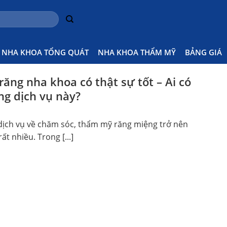
y Trình Nào
Home
Posts
NHA KHOA TỔNG QUÁT
NHA KHOA THẨM MỸ
BẢNG GIÁ
răng nha khoa có thật sự tốt – Ai có
ng dịch vụ này?
 dịch vụ về chăm sóc, thẩm mỹ răng miệng trở nên
ất nhiều. Trong [...]