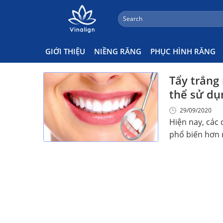
;
Search
Skip
for:
Tẩy Trắng Răng Có Những Qu
to
content
GIỚI THIỆU
NIỀNG RĂNG
PHỤC HÌNH RĂNG
Tẩy trắng 
thể sử dụ
29/09/2020
Hiện nay, các
phổ biến hơn r