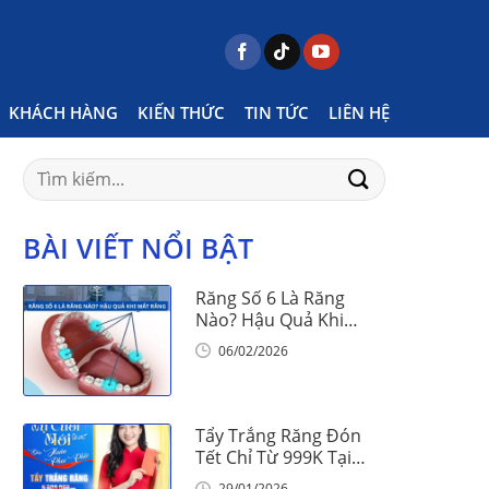
 tagged "tẩy trắng răng có những quy trình nào"
KHÁCH HÀNG
KIẾN THỨC
TIN TỨC
LIÊN HỆ
Search
for:
BÀI VIẾT NỔI BẬT
Răng Số 6 Là Răng
Nào? Hậu Quả Khi
Mất Răng Số 6
06/02/2026
Tẩy Trắng Răng Đón
Tết Chỉ Từ 999K Tại
Nha Khoa Vinalign
29/01/2026