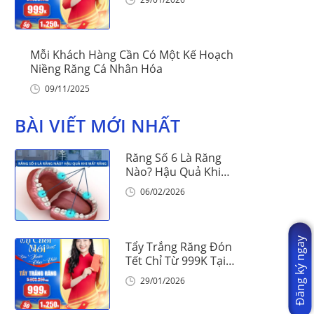
Mỗi Khách Hàng Cần Có Một Kế Hoạch
Niềng Răng Cá Nhân Hóa
09/11/2025
BÀI VIẾT MỚI NHẤT
Răng Số 6 Là Răng
Nào? Hậu Quả Khi
Mất Răng Số 6
06/02/2026
Đăng ký ngay
Tẩy Trắng Răng Đón
Tết Chỉ Từ 999K Tại
Nha Khoa Vinalign
29/01/2026