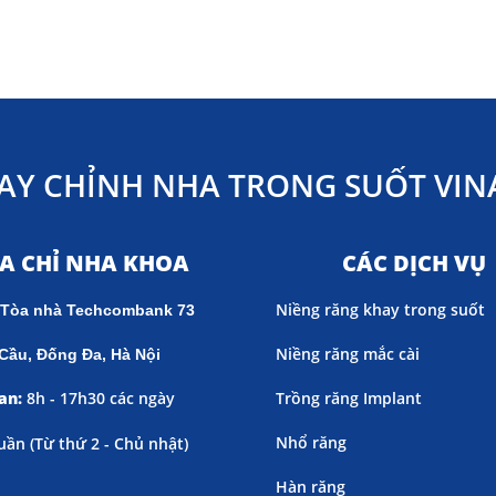
AY CHỈNH NHA TRONG SUỐT VINA
ỊA CHỈ NHA KHOA
CÁC DỊCH VỤ
Niềng răng khay trong suốt
 Tòa nhà Techcombank 73
Niềng răng mắc cài
Cầu, Đống Đa, Hà Nội
an:
8h - 17h30 các ngày
Trồng răng Implant
Nhổ răng
uần (
Từ thứ 2 - Chủ nhật)
Hàn răng