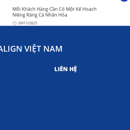
Mỗi Khách Hàng Cần Có Một Kế Hoạch
Niềng Răng Cá Nhân Hóa
09/11/2025
LIGN VIỆT NAM
LIÊN HỆ