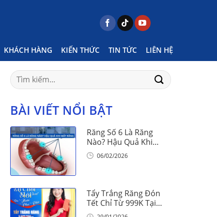
Home
Posts tagged "tẩy trắng răng ở đâu tốt"
KHÁCH HÀNG
KIẾN THỨC
TIN TỨC
LIÊN HỆ
Search
for:
BÀI VIẾT NỔI BẬT
Răng Số 6 Là Răng
Nào? Hậu Quả Khi
Mất Răng Số 6
06/02/2026
Tẩy Trắng Răng Đón
Tết Chỉ Từ 999K Tại
Nha Khoa Vinalign
29/01/2026