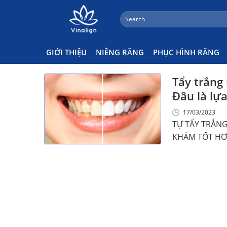
;
Search
Skip
for:
Tẩy Trắng Răng Ở Đâu Tốt
to
content
GIỚI THIỆU
NIỀNG RĂNG
PHỤC HÌNH RĂNG
Tẩy trắng
Đâu là lựa
17/03/2023
TỰ TẨY TRẮNG
KHÁM TỐT HƠN? 