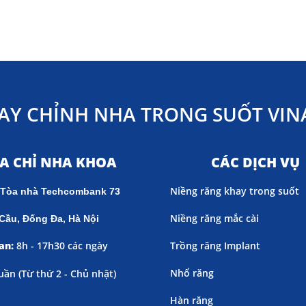
AY CHỈNH NHA TRONG SUỐT VINA
ỊA CHỈ NHA KHOA
CÁC DỊCH VỤ
Niềng răng khay trong suốt
 Tòa nhà Techcombank 73
Niềng răng mắc cài
Cầu, Đống Đa, Hà Nội
an:
8h - 17h30 các ngày
Trồng răng Implant
Nhổ răng
uần (
Từ thứ 2 - Chủ nhật)
Hàn răng