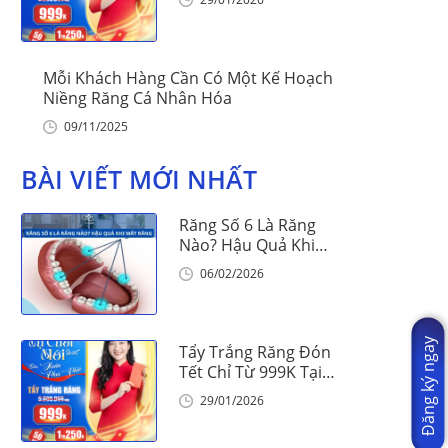
Mỗi Khách Hàng Cần Có Một Kế Hoạch
Niềng Răng Cá Nhân Hóa
09/11/2025
BÀI VIẾT MỚI NHẤT
Răng Số 6 Là Răng
Nào? Hậu Quả Khi
Mất Răng Số 6
06/02/2026
Đăng ký ngay
Tẩy Trắng Răng Đón
Tết Chỉ Từ 999K Tại
Nha Khoa Vinalign
29/01/2026